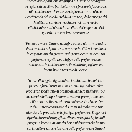
L'eccezionale posizione geografica di Grasse ha omaggiato
la regione di un clima particolarmente piacevole favorevole
alla coltivazione di molte specie floreali e aromatiche.
Beneficiando del sole del sud della Francia, della mitezza del
Mediterraneo, della freschezza notturna legata
all'altitudine e all'abbondanza di corsi d'acqua, la città
gode di un microclima eccezionale.
Tra terra e mare, Grasse ha sempre vissuto al ritmo scandito
dalla raccolta dei fiori per la profumeria. Già nel medioevo
la corporazione dei guantai utilizzava le colture locali per
profumare le pelli. Lo sviluppo della profumeria ha
consacrato la coltivazione delle piante da profumo nel
know-how ancestrale di Grasse.
La rosa di maggio, il gelsomino, la tuberosa, la violetta e
persino i fiori d'arancio sono stati a lungo coltivati dai
produttori locali, fino al declino della filiera negli anni '50,
accelerato dall'importazione di materie prime provenienti
dall'estero e dalla creazione di molecole sintetiche. Dal
2016, l'intero ecosistema di Grasse si è mobilitato per
rilanciare la produzione dei fiori per profumieri. Fragonard
è particolarmente orgogliosa di sostenere questi splendidi
progetti e la coltivazione dei fiori emblematici che hanno
contribuito a scrivere la storia della profumeria a Grasse!