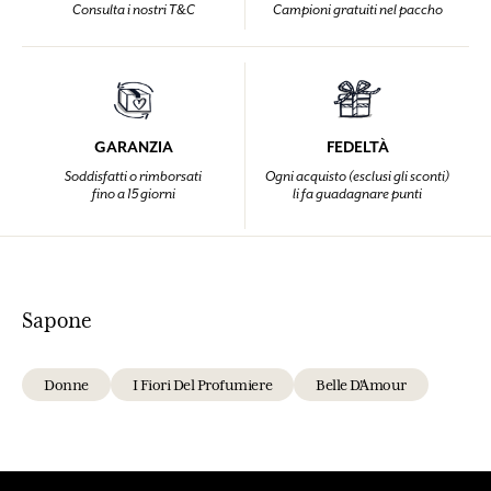
Consulta i nostri T&C
Campioni gratuiti nel paccho
GARANZIA
FEDELTÀ
Soddisfatti o rimborsati
Ogni acquisto (esclusi gli sconti)
fino a 15 giorni
li fa guadagnare punti
Sapone
Donne
I Fiori Del Profumiere
Belle D'Amour