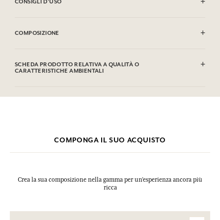
CONSIGLI D'USO
EVITARE IL CONTATTO CON GLI OCCHI. IN CASO DI CONTATTO CON
GLI OCCHI SCIACQUARE ACCURATAMENTE.
COMPOSIZIONE
Sodium Palmate, Sodium Palm Kernelate, Aqua (Water),
Parfum (Fragrance), Palm Kernel Acid, Glycerin, Sodium
SCHEDA PRODOTTO RELATIVA A QUALITÀ O
Chloride, Tetrasodium Etidronate, Linalool, Limonene,
CARATTERISTICHE AMBIENTALI
Hydroxycitronellal, Coumarin, Geraniol, CI 77891 (Titanium
Dioxide). Questa lista può essere oggetto di modifiche, si
Tabella informativa
prega di conservare l'imballaggio del prodotto acquistato.
Si prega di consultare le qualità o le caratteristiche ambientali
clic qui
facendo
.
COMPONGA IL SUO ACQUISTO
Crea la sua composizione nella gamma per un’esperienza ancora più
ricca