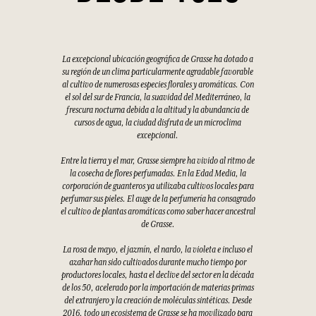
La excepcional ubicación geográfica de Grasse ha dotado a
su región de un clima particularmente agradable favorable
al cultivo de numerosas especies florales y aromáticas. Con
el sol del sur de Francia, la suavidad del Mediterráneo, la
frescura nocturna debida a la altitud y la abundancia de
cursos de agua, la ciudad disfruta de un microclima
excepcional.
Entre la tierra y el mar, Grasse siempre ha vivido al ritmo de
la cosecha de flores perfumadas. En la Edad Media, la
corporación de guanteros ya utilizaba cultivos locales para
perfumar sus pieles. El auge de la perfumería ha consagrado
el cultivo de plantas aromáticas como saber hacer ancestral
de Grasse.
La rosa de mayo, el jazmín, el nardo, la violeta e incluso el
azahar han sido cultivados durante mucho tiempo por
productores locales, hasta el declive del sector en la década
de los 50, acelerado por la importación de materias primas
del extranjero y la creación de moléculas sintéticas. Desde
2016, todo un ecosistema de Grasse se ha movilizado para