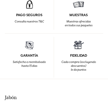
PAGO SEGUROS
MUESTRAS
Consulta nuestros T&C
Muestras ofrecidas
en todos sus paquetes
GARANTÍA
FIDELIDAD
Satisfecho o reembolsado
Cada compra (excluyendo
hasta 15 días
descuentos)
le da puntos
Jabón