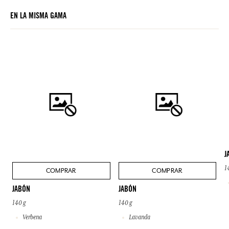
EN LA MISMA GAMA
J
1
COMPRAR
COMPRAR
JABÓN
JABÓN
140 g
140 g
Verbena
Lavanda