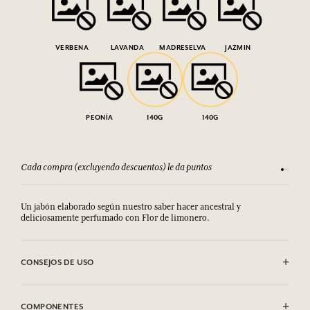
VERBENA
LAVANDA
MADRESELVA
JAZMIN
PEONÍA
140G
140G
Cada compra (excluyendo descuentos) le da puntos
Consult
Un jabón elaborado según nuestro saber hacer ancestral y
deliciosamente perfumado con Flor de limonero.
CONSEJOS DE USO
EVITAR EL CONTACTO CON LOS OJOS. En caso de contacto con los
ojos, enjuagar abundantemente con agua.
COMPONENTES