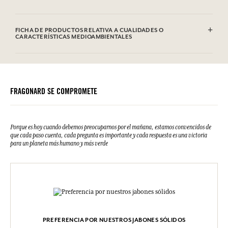
Sodium Palmate, Sodium Palm Kernelate, Aqua (Water), Parfum
(Fragrance), Glycerin, Sodium Thiosulfate, Palm Kernel Acid, Sodium
FICHA DE PRODUCTOS RELATIVA A CUALIDADES O
Chloride, Tetrasodium Etidronate, Limonene, Linalool, Citral, CI
CARACTERÍSTICAS MEDIOAMBIENTALES
77891 (Titanium Dioxide)
Esta lista puede ser objeto de modificaciones. Consultar el embalaje
Tabla de información
del producto comprado.
Por favor, consulte las cualidades o características medioambientales
clic aquí
haciendo
.
FRAGONARD SE COMPROMETE
Porque es hoy cuando debemos preocuparnos por el mañana, estamos convencidos de
que cada paso cuenta, cada pregunta es importante y cada respuesta es una victoria
para un planeta más humano y más verde
PREFERENCIA POR NUESTROS JABONES SÓLIDOS