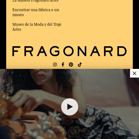
La Maison Fragonard Arles
Encontrar una fábrica o un
museo
Museo de la Moda y del Traje
Arles
×
ENTREGA:
US
IDIOMA:
ES
$ 11.00
ELEGIDO MEJOR SITIO DE COMERCIO
en Línea 2025 por la revista Capital
AÑADIR A EL CARRITO
1