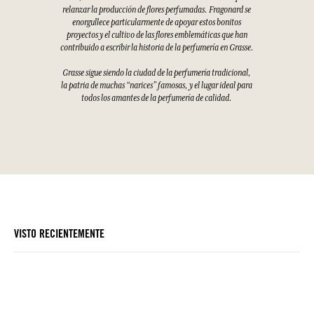
relanzar la producción de flores perfumadas. Fragonard se
enorgullece particularmente de apoyar estos bonitos
proyectos y el cultivo de las flores emblemáticas que han
contribuido a escribir la historia de la perfumería en Grasse.
Grasse sigue siendo la ciudad de la perfumería tradicional,
la patria de muchas “narices” famosas, y el lugar ideal para
todos los amantes de la perfumería de calidad.
VISTO RECIENTEMENTE