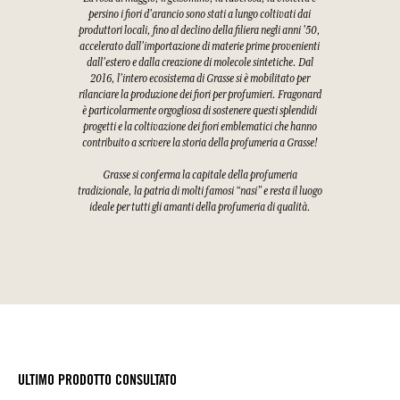
persino i fiori d'arancio sono stati a lungo coltivati dai
produttori locali, fino al declino della filiera negli anni '50,
accelerato dall'importazione di materie prime provenienti
dall'estero e dalla creazione di molecole sintetiche. Dal
2016, l'intero ecosistema di Grasse si è mobilitato per
rilanciare la produzione dei fiori per profumieri. Fragonard
è particolarmente orgogliosa di sostenere questi splendidi
progetti e la coltivazione dei fiori emblematici che hanno
contribuito a scrivere la storia della profumeria a Grasse!
Grasse si conferma la capitale della profumeria
tradizionale, la patria di molti famosi “nasi” e resta il luogo
ideale per tutti gli amanti della profumeria di qualità.
ULTIMO PRODOTTO CONSULTATO