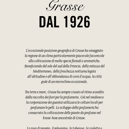
Grasse
DAL 1926
L'eccezionale posizione geografica di Grasse ha omaggiato
la regione di un clima particolarmente piacevole favorevole
alla coltivazione di molte specie floreali e aromatiche.
Beneficiando del sole del sud della Francia, della mitezza del
Mediterraneo, della freschezza notturna legata
all'altitudine e all'abbondanza di corsi d'acqua, la città
gode di un microclima eccezionale.
Tra terra e mare, Grasse ha sempre vissuto al ritmo scandito
dalla raccolta dei fiori per la profumeria. Già nel medioevo
la corporazione dei guantai utilizzava le colture locali per
profumare le pelli. Lo sviluppo della profumeria ha
consacrato la coltivazione delle piante da profumo nel
know-how ancestrale di Grasse.
La rosa di maggio, il gelsomino, la tuberosa, la violetta e