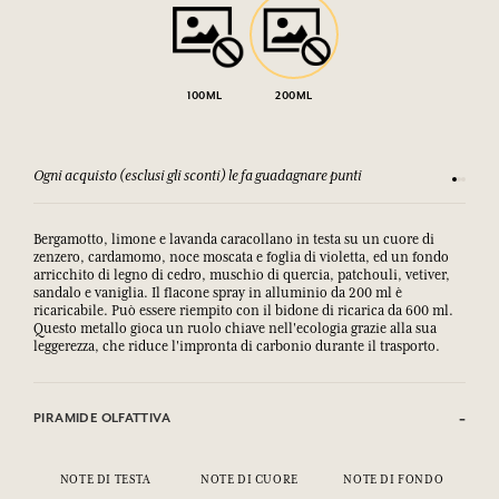
100ML
200ML
Ogni acquisto (esclusi gli sconti) le fa guadagnare punti
Consulta
Bergamotto, limone e lavanda caracollano in testa su un cuore di
zenzero, cardamomo, noce moscata e foglia di violetta, ed un fondo
arricchito di legno di cedro, muschio di quercia, patchouli, vetiver,
sandalo e vaniglia. Il flacone spray in alluminio da 200 ml è
ricaricabile. Può essere riempito con il bidone di ricarica da 600 ml.
Questo metallo gioca un ruolo chiave nell'ecologia grazie alla sua
leggerezza, che riduce l'impronta di carbonio durante il trasporto.
PIRAMIDE OLFATTIVA
NOTE DI TESTA
NOTE DI CUORE
NOTE DI FONDO