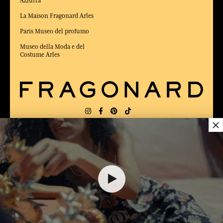
Azzurra
La Maison Fragonard Arles
Paris Museo del profumo
Museo della Moda e del
Costume Arles
×
CONSEGNA:
US
LINGUA:
IT
$ 95.00
ELETTO MIGLIOR SITO DI COMMERCIO
Online 2025 dalla rivista Capital