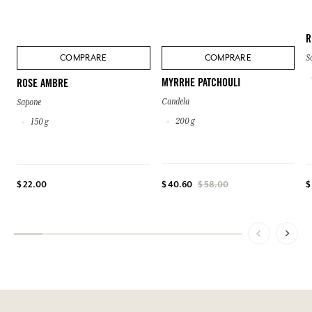
R
COMPRARE
COMPRARE
S
MYRRHE PATCHOULI
ROSE AMBRE
Candela
Sapone
200 g
150 g
$ 22.00
$ 40.60
$ 58.00
$