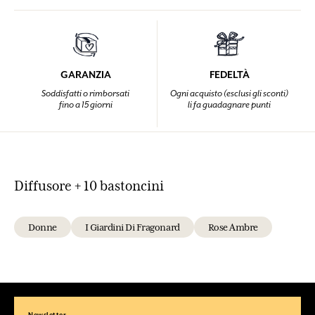
GARANZIA
FEDELTÀ
Soddisfatti o rimborsati
Ogni acquisto (esclusi gli sconti)
fino a 15 giorni
li fa guadagnare punti
Diffusore + 10 bastoncini
Donne
I Giardini Di Fragonard
Rose Ambre