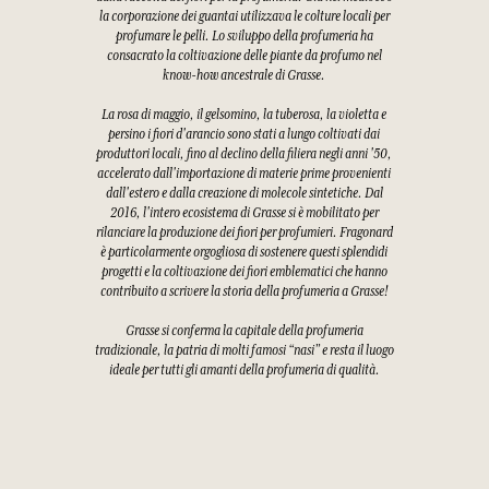
la corporazione dei guantai utilizzava le colture locali per
profumare le pelli. Lo sviluppo della profumeria ha
consacrato la coltivazione delle piante da profumo nel
know-how ancestrale di Grasse.
La rosa di maggio, il gelsomino, la tuberosa, la violetta e
persino i fiori d'arancio sono stati a lungo coltivati dai
produttori locali, fino al declino della filiera negli anni '50,
accelerato dall'importazione di materie prime provenienti
dall'estero e dalla creazione di molecole sintetiche. Dal
2016, l'intero ecosistema di Grasse si è mobilitato per
rilanciare la produzione dei fiori per profumieri. Fragonard
è particolarmente orgogliosa di sostenere questi splendidi
progetti e la coltivazione dei fiori emblematici che hanno
contribuito a scrivere la storia della profumeria a Grasse!
Grasse si conferma la capitale della profumeria
tradizionale, la patria di molti famosi “nasi” e resta il luogo
ideale per tutti gli amanti della profumeria di qualità.