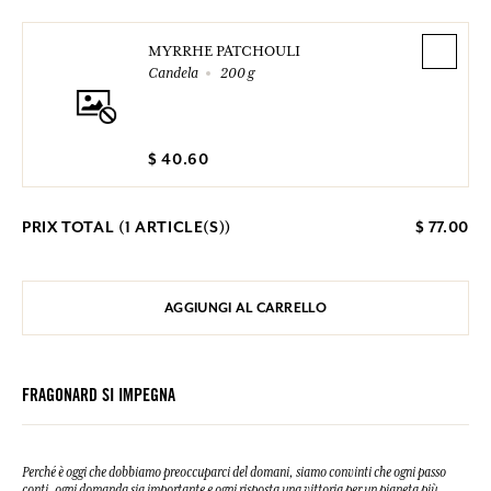
MYRRHE PATCHOULI
Candela
200 g
$ 40.60
PRIX TOTAL (
1
ARTICLE(S))
$ 77.00
AGGIUNGI AL CARRELLO
FRAGONARD SI IMPEGNA
Perché è oggi che dobbiamo preoccuparci del domani, siamo convinti che ogni passo
conti, ogni domanda sia importante e ogni risposta una vittoria per un pianeta più