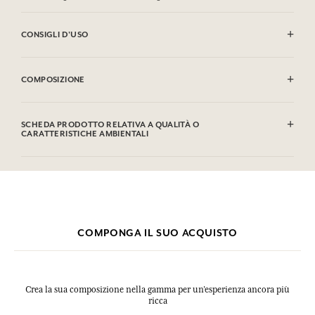
CONSIGLI D'USO
INFIAMMABILE: non vaporizzare verso una fiamma.
COMPOSIZIONE
Alcohol denat. (SD Alcohol), Parfum (Fragrance), Aqua (Water),
Hexamethylindanopyran, Terpineol, Vanillin, Citrus Limon Peel Oil,
SCHEDA PRODOTTO RELATIVA A QUALITÀ O
Linalool, Limonene, Trimethylbenzenepropanol, Isoeugenol, Pinene,
CARATTERISTICHE AMBIENTALI
Coumarin, Eugenol, Citral, Benzaldehyde, Alpha-isomethyl Ionone.
Tabella informativa
Questa lista può essere oggetto di modifiche, si prega di conservare
Si prega di consultare le qualità o le caratteristiche ambientali
l'imballaggio del prodotto acquistato.
clic qui
facendo
.
COMPONGA IL SUO ACQUISTO
Crea la sua composizione nella gamma per un’esperienza ancora più
ricca