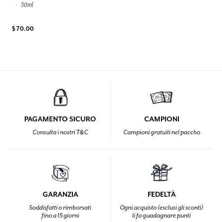
50ml
$ 70.00
PAGAMENTO SICURO
CAMPIONI
Consulta i nostri T&C
Campioni gratuiti nel paccho
GARANZIA
FEDELTÀ
Soddisfatti o rimborsati
Ogni acquisto (esclusi gli sconti)
fino a 15 giorni
li fa guadagnare punti