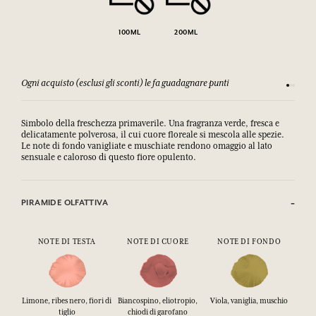
100ML
200ML
Ogni acquisto (esclusi gli sconti) le fa guadagnare punti
Consulta
Simbolo della freschezza primaverile. Una fragranza verde, fresca e
delicatamente polverosa, il cui cuore floreale si mescola alle spezie.
Le note di fondo vanigliate e muschiate rendono omaggio al lato
sensuale e caloroso di questo fiore opulento.
PIRAMIDE OLFATTIVA
NOTE DI TESTA
NOTE DI CUORE
NOTE DI FONDO
Limone, ribes nero, fiori di
Biancospino, eliotropio,
Viola, vaniglia, muschio
tiglio
chiodi di garofano