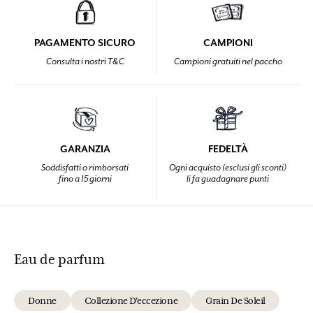
PAGAMENTO SICURO
CAMPIONI
Consulta i nostri T&C
Campioni gratuiti nel paccho
GARANZIA
FEDELTÀ
Soddisfatti o rimborsati
Ogni acquisto (esclusi gli sconti)
fino a 15 giorni
li fa guadagnare punti
Eau de parfum
Donne
Collezione D'eccezione
Grain De Soleil