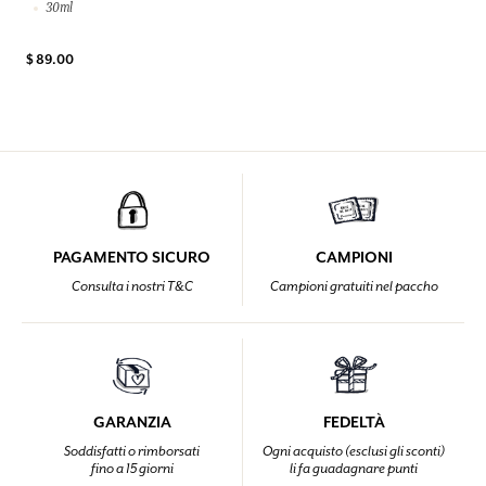
30ml
$ 89.00
PAGAMENTO SICURO
CAMPIONI
Consulta i nostri T&C
Campioni gratuiti nel paccho
GARANZIA
FEDELTÀ
Soddisfatti o rimborsati
Ogni acquisto (esclusi gli sconti)
fino a 15 giorni
li fa guadagnare punti