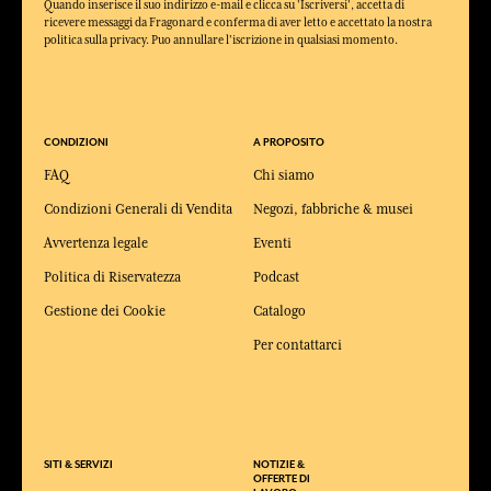
Quando inserisce il suo indirizzo e-mail e clicca su 'Iscriversi', accetta di
ricevere messaggi da Fragonard e conferma di aver letto e accettato la nostra
politica sulla privacy. Puo annullare l'iscrizione in qualsiasi momento.
CONDIZIONI
A PROPOSITO
FAQ
Chi siamo
Condizioni Generali di Vendita
Negozi, fabbriche & musei
Avvertenza legale
Eventi
Politica di Riservatezza
Podcast
Gestione dei Cookie
Catalogo
Per contattarci
SITI & SERVIZI
NOTIZIE &
OFFERTE DI