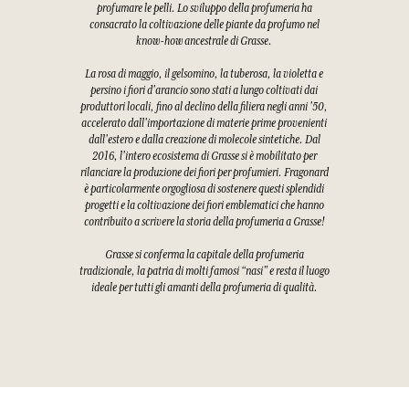
profumare le pelli. Lo sviluppo della profumeria ha
consacrato la coltivazione delle piante da profumo nel
know-how ancestrale di Grasse.
La rosa di maggio, il gelsomino, la tuberosa, la violetta e
persino i fiori d'arancio sono stati a lungo coltivati dai
produttori locali, fino al declino della filiera negli anni '50,
accelerato dall'importazione di materie prime provenienti
dall'estero e dalla creazione di molecole sintetiche. Dal
2016, l'intero ecosistema di Grasse si è mobilitato per
rilanciare la produzione dei fiori per profumieri. Fragonard
è particolarmente orgogliosa di sostenere questi splendidi
progetti e la coltivazione dei fiori emblematici che hanno
contribuito a scrivere la storia della profumeria a Grasse!
Grasse si conferma la capitale della profumeria
tradizionale, la patria di molti famosi “nasi” e resta il luogo
ideale per tutti gli amanti della profumeria di qualità.