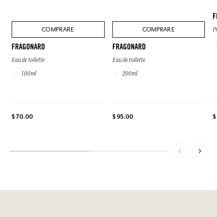
F
COMPRARE
COMPRARE
P
FRAGONARD
FRAGONARD
Eau de toilette
Eau de toilette
100ml
200ml
$
$ 70.00
$ 95.00