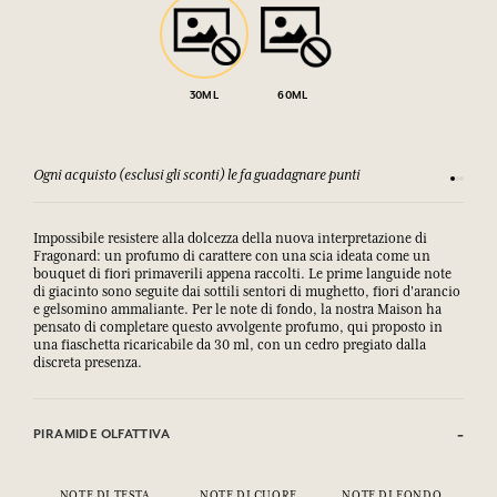
30ML
60ML
Ogni acquisto (esclusi gli sconti) le fa guadagnare punti
Consulta
Impossibile resistere alla dolcezza della nuova interpretazione di
Fragonard: un profumo di carattere con una scia ideata come un
bouquet di fiori primaverili appena raccolti. Le prime languide note
di giacinto sono seguite dai sottili sentori di mughetto, fiori d'arancio
e gelsomino ammaliante. Per le note di fondo, la nostra Maison ha
pensato di completare questo avvolgente profumo, qui proposto in
una fiaschetta ricaricabile da 30 ml, con un cedro pregiato dalla
discreta presenza.
PIRAMIDE OLFATTIVA
NOTE DI TESTA
NOTE DI CUORE
NOTE DI FONDO