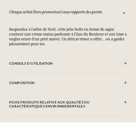
Chaque achat (hors promotion) vous rapporte des points
Consult
Suspendue à l’arbre de Noël, cette jolie boîte en forme de sapin
contient une crème mains parfumée à l’Eau du Bonheur et une lime à
ongles ornée d’un petit miroir. Un délicat trésor à offrir… ou à garder
jalousement pour soi.
CONSEILS D'UTILISATION
.
COMPOSITION
Aqua (Water), Glycerin, Caprylic/Capric Triglyceride, Polyglyceryl-6
Distearate, Decyl Oleate, Parfum (Fragrance), Glyceryl Stearate Se,
FICHE PRODUITS RELATIVE AUX QUALITÉS OU
Palmitic Acid, Stearic Acid, Oryza Sativa (Rice) Starch,
CARACTÉRISTIQUES ENVIRONNEMENTALES
Microcrystalline Cellulose, Prunus Amygdalus Dulcis (Sweet Almond)
Oil, Aloe Barbadensis Leaf Powder, Cetyl Alcohol, Xanthan Gum,
Tableau d'information
Potassium Sorbate, Sodium Benzoate, Sodium Stearoyl Glutamate,
Veuillez consulter les qualités ou caractéristiques environnementales
Tocopherol, Helianthus Annuus (Sunflower) Seed Oil, Cellulose
cliquant ici
en
.
Gum, Citric Acid, Hydrogenated Palm Glycerides Citrate, Geraniol,
Hexyl Cinnamal, Hydroxycitronellal, Citronellol, Limonene,