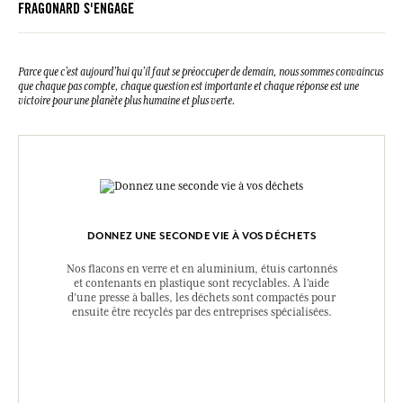
FRAGONARD S'ENGAGE
Linalool, Alpha-isomethyl ionone.
Cette liste peut faire l'objet de modifications, veuillez consulter
l'emballage du produit acheté.
Parce que c’est aujourd’hui qu’il faut se préoccuper de demain, nous sommes convaincus
que chaque pas compte, chaque question est importante et chaque réponse est une
victoire pour une planète plus humaine et plus verte.
DONNEZ UNE SECONDE VIE À VOS DÉCHETS
Nos flacons en verre et en aluminium, étuis cartonnés
et contenants en plastique sont recyclables. A l’aide
d’une presse à balles, les déchets sont compactés pour
ensuite être recyclés par des entreprises spécialisées.