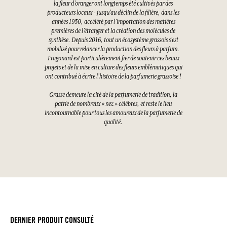
la fleur d’oranger ont longtemps été cultivés par des
producteurs locaux - jusqu’au déclin de la filière, dans les
années 1950, accéléré par l’importation des matières
premières de l’étranger et la création des molécules de
synthèse. Depuis 2016, tout un écosystème grassois s’est
mobilisé pour relancer la production des fleurs à parfum.
Fragonard est particulièrement fier de soutenir ces beaux
projets et de la mise en culture des fleurs emblématiques qui
ont contribué à écrire l’histoire de la parfumerie grassoise !
Grasse demeure la cité de la parfumerie de tradition, la
patrie de nombreux « nez » célèbres, et reste le lieu
incontournable pour tous les amoureux de la parfumerie de
qualité.
DERNIER PRODUIT CONSULTÉ