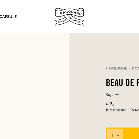
 CAPSULE
mulare punti e ricevere regali.
HOME PAGE
DO
COLLEGARSI
BEAU DE 
Sapone
150 g
Riferimento : TS04
COLLEGARSI
COLLEGARSI
COLLEGARSI
1