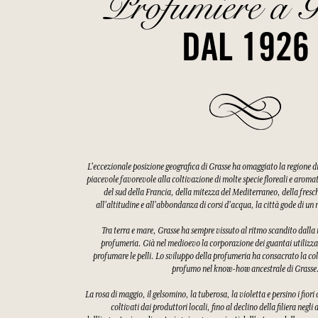
Profumiere a G
DAL 1926
L'eccezionale posizione geografica di Grasse ha omaggiato la regione 
piacevole favorevole alla coltivazione di molte specie floreali e aroma
del sud della Francia, della mitezza del Mediterraneo, della fres
all'altitudine e all'abbondanza di corsi d'acqua, la città gode di u
Tra terra e mare, Grasse ha sempre vissuto al ritmo scandito dalla ra
profumeria. Già nel medioevo la corporazione dei guantai utilizzav
profumare le pelli. Lo sviluppo della profumeria ha consacrato la col
profumo nel know-how ancestrale di Grasse
La rosa di maggio, il gelsomino, la tuberosa, la violetta e persino i fiori
coltivati dai produttori locali, fino al declino della filiera negli