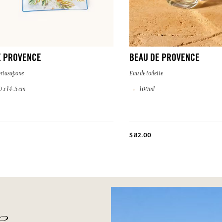
E PROVENCE
BEAU DE PROVENCE
rtasapone
Eau de toilette
0 x 14.5 cm
100ml
$ 82.00