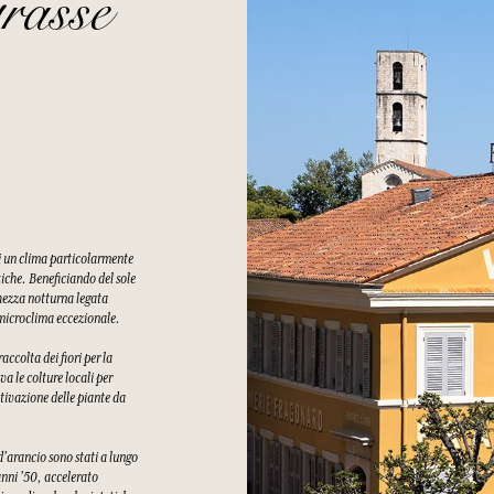
rasse
di un clima particolarmente
tiche. Beneficiando del sole
chezza notturna legata
n microclima eccezionale.
ccolta dei fiori per la
a le colture locali per
tivazione delle piante da
.
 d'arancio sono stati a lungo
 anni '50, accelerato