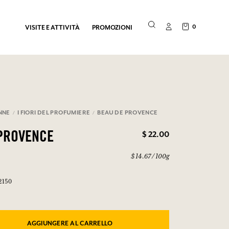
0
VISITE E ATTIVITÀ
PROMOZIONI
NNE
I FIORI DEL PROFUMIERE
BEAU DE PROVENCE
$ 22.00
PROVENCE
$ 14.67 / 100g
2150
AGGIUNGERE AL CARRELLO