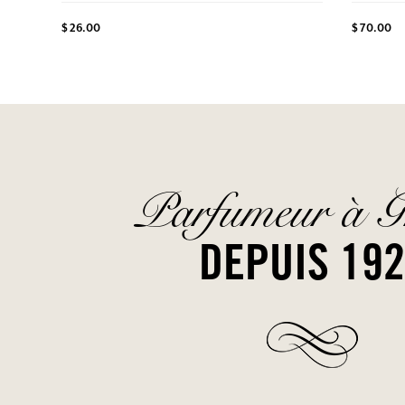
$ 26.00
$ 70.00
Parfumeur à G
DEPUIS 19