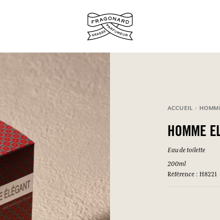
ux.
ACCUEIL
HOMM
SE CONNECTER
HOMME E
Eau de toilette
200ml
SE CONNECTER
SE CONNECTER
SE CONNECTER
Référence : H8221