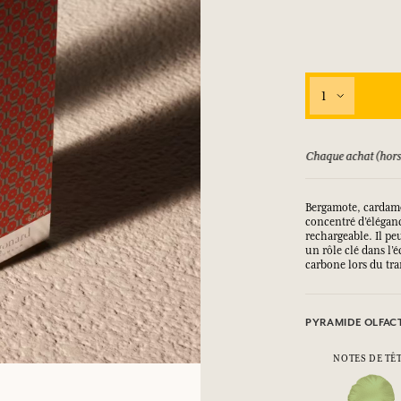
1
15 jours
Chaque achat (hors promotion) 
Bergamote, cardamo
concentré d’élégan
rechargeable. Il pe
un rôle clé dans l’
carbone lors du tra
PYRAMIDE OLFAC
NOTES DE TÊ