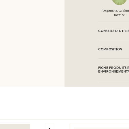
bergamote, carda
menthe
CONSEILS D'UTILI
INFLAMMABLE : Ne 
COMPOSITION
Alcohol denat. (SD
Limonene, Linalool
FICHE PRODUITS 
Geraniol, Farnesol. 
ENVIRONNEMENT
consulter l'emball
Tableau d'information
Veuillez consulter 
cliquant ici
.