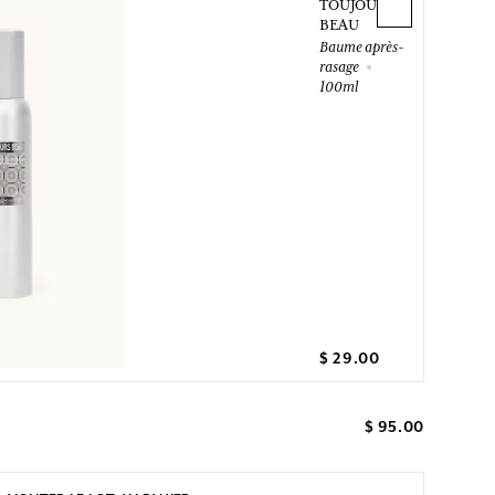
TOUJOURS
BEAU
Baume après-
rasage
100ml
$ 29.00
$ 95.00