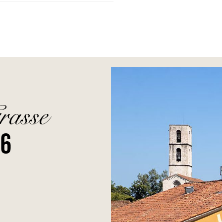
rasse
26