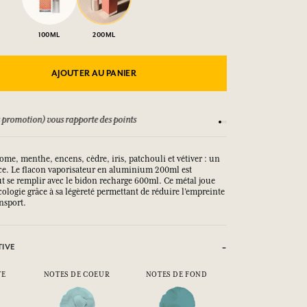
100ML
200ML
AJOUTER AU PANIER
vous rapporte des points
Consultez nos CGV
me, menthe, encens, cèdre, iris, patchouli et vétiver : un
ce. Le flacon vaporisateur en aluminium 200ml est
ut se remplir avec le bidon recharge 600ml. Ce métal joue
écologie grâce à sa légèreté permettant de réduire l’empreinte
nsport.
TIVE
TE
NOTES DE COEUR
NOTES DE FOND