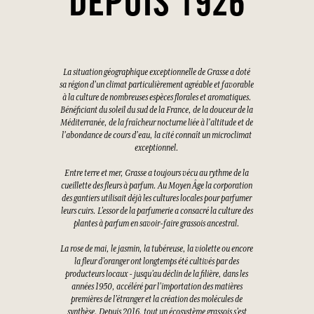
DEPUIS 1926
La situation géographique exceptionnelle de Grasse a doté
sa région d'un climat particulièrement agréable et favorable
à la culture de nombreuses espèces florales et aromatiques.
Bénéficiant du soleil du sud de la France, de la douceur de la
Méditerranée, de la fraîcheur nocturne liée à l'altitude et de
l'abondance de cours d'eau, la cité connaît un microclimat
exceptionnel.
Entre terre et mer, Grasse a toujours vécu au rythme de la
cueillette des fleurs à parfum. Au Moyen Âge la corporation
des gantiers utilisait déjà les cultures locales pour parfumer
leurs cuirs. L’essor de la parfumerie a consacré la culture des
plantes à parfum en savoir-faire grassois ancestral.
La rose de mai, le jasmin, la tubéreuse, la violette ou encore
la fleur d’oranger ont longtemps été cultivés par des
producteurs locaux - jusqu’au déclin de la filière, dans les
années 1950, accéléré par l’importation des matières
premières de l’étranger et la création des molécules de
synthèse. Depuis 2016, tout un écosystème grassois s’est