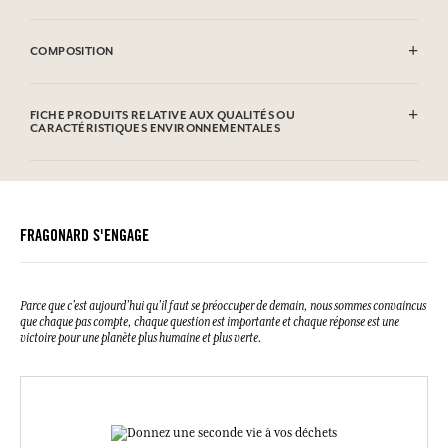
EVITER LE CONTACT AVEC LES YEUX.
COMPOSITION
Aqua (Water), Parfum (Fragrance), Caprylic/Capric Triglyceride,
Hydroxyethyl Acrylate / Sodium Acryloyldimethyl Taurate Copolymer,
FICHE PRODUITS RELATIVE AUX QUALITÉS OU
Squalane, 1,2-hexanediol, Glycerin, Polymethyl Methacrylate,
CARACTÉRISTIQUES ENVIRONNEMENTALES
Panthenol, Polysorbate 60, Potassium Sorbate, Carbomer, Sodium
Hydroxide, Caprylyl Glycol, Citric Acid, Limonene, Linalool, alpha-
Tableau d'information
Isomethyl Ionone, Eugenol, Coumarin, Citral.Cette liste peut faire
Veuillez consulter les qualités ou caractéristiques environnementales
l'objet de modifications, veuillez consulter l'emballage du produit
cliquant ici
en
.
acheté.
FRAGONARD S'ENGAGE
Parce que c’est aujourd’hui qu’il faut se préoccuper de demain, nous sommes convaincus
que chaque pas compte, chaque question est importante et chaque réponse est une
victoire pour une planète plus humaine et plus verte.