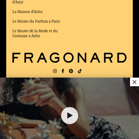
d'Azur
La Maison d'Arles
Le Musée du Parfum à Paris
Le Musée de la Mode et du
Costume à Arles
×
LIVRAISON:
US
LANGUE:
FR
$ 29.00
ÉLU MEILLEUR SITE DE COMMERCE
en ligne 2025 par le magazine Capital