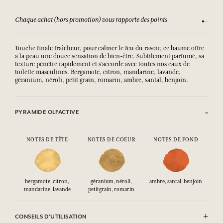
Chaque achat (hors promotion) vous rapporte des points
Consult
Touche finale fraîcheur, pour calmer le feu du rasoir, ce baume offre
à la peau une douce sensation de bien-être. Subtilement parfumé, sa
texture pénètre rapidement et s’accorde avec toutes nos eaux de
toilette masculines. Bergamote, citron, mandarine, lavande,
géranium, néroli, petit grain, romarin, ambre, santal, benjoin.
PYRAMIDE OLFACTIVE
NOTES DE TÊTE
NOTES DE COEUR
NOTES DE FOND
bergamote, citron,
géranium, néroli,
ambre, santal, benjoin
mandarine, lavande
petitgrain, romarin
CONSEILS D'UTILISATION