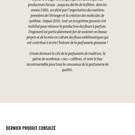
producteurs locaux - jusqu’au déclin de la filière, dans les
années 1950, accéléré par l’importation des matières
premières de l’étranger et la création des molécules de
synthèse. Depuis 2016, tout un écosystème grassois s’est
mobilisé pour relancer la production des fleurs à parfum.
Fragonard est particulièrement fier de soutenir ces beaux
projets et de la mise en culture des fleurs emblématiques qui
ont contribué à écrire l’histoire de la parfumerie grassoise !
Grasse demeure la cité de la parfumerie de tradition, la
patrie de nombreux « nez » célèbres, et reste le lieu
incontournable pour tous les amoureux de la parfumerie de
qualité.
DERNIER PRODUIT CONSULTÉ