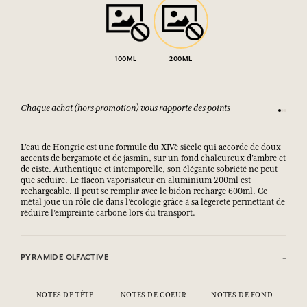
100ML
200ML
Chaque achat (hors promotion) vous rapporte des points
Consult
L’eau de Hongrie est une formule du XIVè siècle qui accorde de doux
accents de bergamote et de jasmin, sur un fond chaleureux d’ambre et
de ciste. Authentique et intemporelle, son élégante sobriété ne peut
que séduire. Le flacon vaporisateur en aluminium 200ml est
rechargeable. Il peut se remplir avec le bidon recharge 600ml. Ce
métal joue un rôle clé dans l’écologie grâce à sa légèreté permettant de
réduire l’empreinte carbone lors du transport.
PYRAMIDE OLFACTIVE
NOTES DE TÊTE
NOTES DE COEUR
NOTES DE FOND