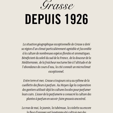
Grasse
DEPUIS 1926
La situation géographique exceptionnelle de Grasse a doté
sa région d'un climat particulièrement agréable et favorable
à la culture de nombreuses espèces florales et aromatiques.
Bénéficiant du soleil du sud de la France, de la douceur de la
Méditerranée, de la fraîcheur nocturne liée à l'altitude et de
l'abondance de cours d'eau, la cité connaît un microclimat
exceptionnel.
Entre terre et mer, Grasse a toujours vécu au rythme de la
cueillette des fleurs à parfum. Au Moyen Âge la corporation
des gantiers utilisait déjà les cultures locales pour parfumer
leurs cuirs. L’essor de la parfumerie a consacré la culture des
plantes à parfum en savoir-faire grassois ancestral.
La rose de mai, le jasmin, la tubéreuse, la violette ou encore
la fleur d’oranger ont longtemps été cultivés par des