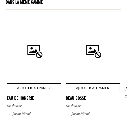
DANS LA MÊME GAMME
AJOUTER AU PANIER
AJOUTER AU PANIER
L
G
EAU DE HONGRIE
BEAU GOSSE
Gel douche
Gel douche
flacon 250 ml
flacon 250 ml