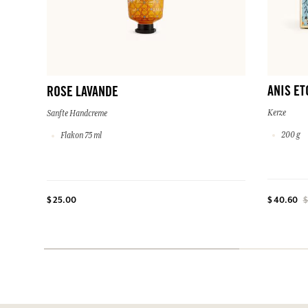
ANIS ET
ROSE LAVANDE
Kerze
Sanfte Handcreme
200 g
Flakon 75 ml
$ 25.00
$ 40.60
$