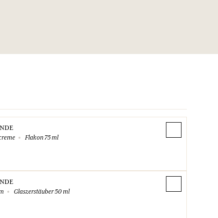
ANDE
creme
Flakon 75 ml
ANDE
um
Glaszerstäuber 50 ml