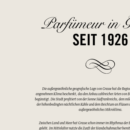
Parfümeur in G
SEIT 1926
Die außergewöhnliche geografische Lage von Grasse hat die Regio
angenehmen Klima beschenkt, das den Anbau zahlreicher Arten von 
begünstigt. Die Stadt profitiert von der Sonne Südfrankreichs, dem mi
der höhenbedingten nächtlichen Kühle und dem Reichtum an Flüssen u
außergewöhnliches Mikroklima.
Zwischen Land und Meer hat Grasse schon immer im Rhythmus der 
gelebt. Im Mittelalter nutzte die Zunft der Handschuhmacher bereits