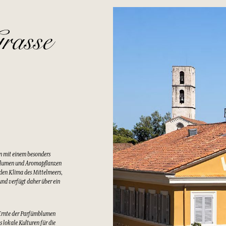
rasse
n mit einem besonders
Blumen und Aromapflanzen
lden Klima des Mittelmeers,
nd verfügt daher über ein
Ernte der Parfümblumen
 lokale Kulturen für die