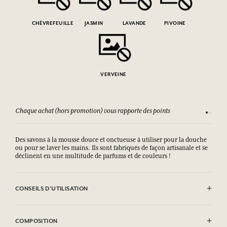
CHÈVREFEUILLE
JASMIN
LAVANDE
PIVOINE
VERVEINE
Chaque achat (hors promotion) vous rapporte des points
Consult
Des savons à la mousse douce et onctueuse à utiliser pour la douche
ou pour se laver les mains. Ils sont fabriqués de façon artisanale et se
déclinent en une multitude de parfums et de couleurs !
CONSEILS D'UTILISATION
EVITER LE CONTACT AVEC LES YEUX.
COMPOSITION