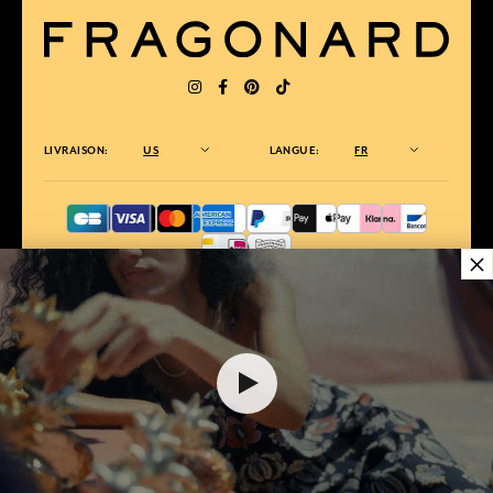
LIVRAISON:
US
LANGUE:
FR
×
ÉLU MEILLEUR SITE DE COMMERCE
en ligne 2025 par le magazine Capital
$ 10.00
AJOUTER AU PANIER
1