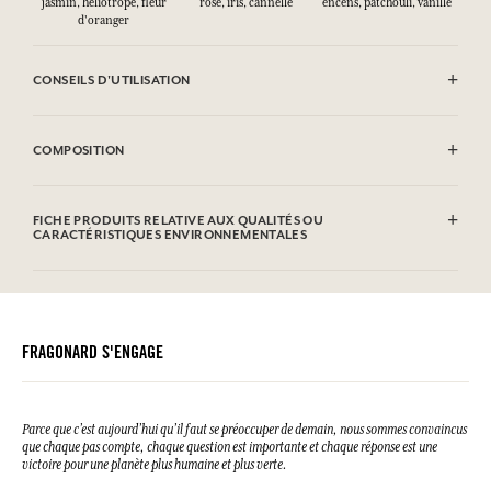
jasmin, héliotrope, fleur
rose, iris, cannelle
encens, patchouli, vanille
d'oranger
CONSEILS D'UTILISATION
INFLAMMABLE : Ne pas vaporiser vers une flamme.
COMPOSITION
Alcohol denat. (SD Alcohol 39C), Parfum (Fragrance), Aqua (Water),
Coumarin, Citronellol, Geraniol, Alpha-Isomethyl Ionone, Benzyl
FICHE PRODUITS RELATIVE AUX QUALITÉS OU
Salicylate, Hydroxycitronellal, Farnesol, Cinnamal, Linalool,
CARACTÉRISTIQUES ENVIRONNEMENTALES
Limonene, Benzyl Benzoate, Cinnamyl Alcohol, Benzyl Alcohol,
Citral, CI 19140 (FD&C Yellow 5), CI 17200 (D&C Red 33). Cette liste
Tableau d'information
peut faire l'objet de modifications, veuillez consulter l'emballage du
Veuillez consulter les qualités ou caractéristiques environnementales
produit acheté.
cliquant ici
en
.
FRAGONARD S'ENGAGE
Parce que c’est aujourd’hui qu’il faut se préoccuper de demain, nous sommes convaincus
que chaque pas compte, chaque question est importante et chaque réponse est une
victoire pour une planète plus humaine et plus verte.