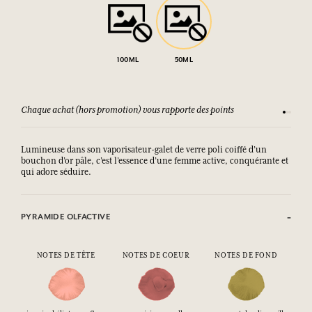
100ML
50ML
Chaque achat (hors promotion) vous rapporte des points
Consult
Lumineuse dans son vaporisateur-galet de verre poli coiffé d’un
bouchon d’or pâle, c’est l’essence d’une femme active, conquérante et
qui adore séduire.
PYRAMIDE OLFACTIVE
NOTES DE TÊTE
NOTES DE COEUR
NOTES DE FOND