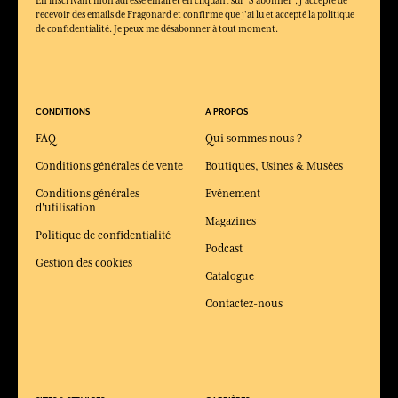
En inscrivant mon adresse email et en cliquant sur ‘S’abonner’, j'accepte de
recevoir des emails de Fragonard et confirme que j'ai lu et accepté la politique
de confidentialité. Je peux me désabonner à tout moment.
CONDITIONS
A PROPOS
FAQ
Qui sommes nous ?
Conditions générales de vente
Boutiques, Usines & Musées
Conditions générales
Evénement
d'utilisation
Magazines
Politique de confidentialité
Podcast
Gestion des cookies
Catalogue
Contactez-nous