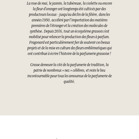
La rose de mai, le jasmin, la tubéreuse, la violette ou encore
la fleur d’oranger ont longtemps été cultivés par des
producteurs locaux - jusqu’au déclin de la filière, dans les
années 1950, accéléré par l’importation des matières
premières de l’étranger et la création des molécules de
synthèse. Depuis 2016, tout un écosystème grassois s’est
mobilisé pour relancer la production des fleurs à parfum.
Fragonard est particulièrement fier de soutenir ces beaux
projets et de la mise en culture des fleurs emblématiques qui
ont contribué à écrire l’histoire de la parfumerie grassoise !
Grasse demeure la cité de la parfumerie de tradition, la
patrie de nombreux « nez » célèbres, et reste le lieu
incontournable pour tous les amoureux de la parfumerie de
qualité.