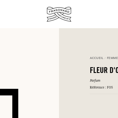
ux.
ACCUEIL
FEMM
SE CONNECTER
FLEUR D'
Parfum
Référence : FO5
SE CONNECTER
SE CONNECTER
SE CONNECTER