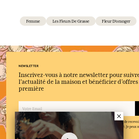
Femme
Les Fleurs De Grasse
Fleur D'oranger
NEWSLETTER
Inscrivez-vous à notre newsletter pour suivr
l'actualité de la maison et bénéficier d’offre
première
×
En inscrivant mon adresse email et en cliquant sur ‘S’abonner’, j'accepte de recevoi
Fragonard et confirme que j'ai lu et accepté la politique de confidentialité. Je peu
moment.