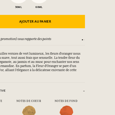
30ML
60ML
AJOUTER AU PANIER
 promotion) vous rapporte des points
Consultez nos CGV
uilles vernies de vert lumineux, les fleurs d’oranger nous
 suave, tout aussi frais que sensuelle. La tendre fleur du
 bergamote, au jasmin et au musc pour enchanter nos sens
urmandise. En parfum, la Fleur d’Oranger se pare d’un
or, alliant l’élégance à la délicatesse enivrante de cette
TIVE
TE
NOTES DE COEUR
NOTES DE FOND