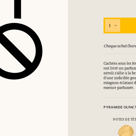
1
ursé jusqu'à 15 jours
Chaque achat (hors
Cachées sous les fe
ont livré un parfum
néroli s’allie à la
d’une indicible go
estagnon éclatant d’
essence parfumée.
PYRAMIDE OLFAC
NOTES DE TÊ