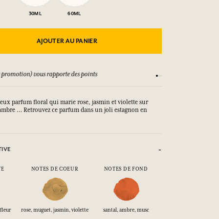
30ML
60ML
AJOUTER AU PANIER
 promotion) vous rapporte des points
Consultez nos CGV
ieux parfum floral qui marie rose, jasmin et violette sur
d’ambre … Retrouvez ce parfum dans un joli estagnon en
TIVE
TE
NOTES DE COEUR
NOTES DE FOND
fleur
rose, muguet, jasmin, violette
santal, ambre, musc