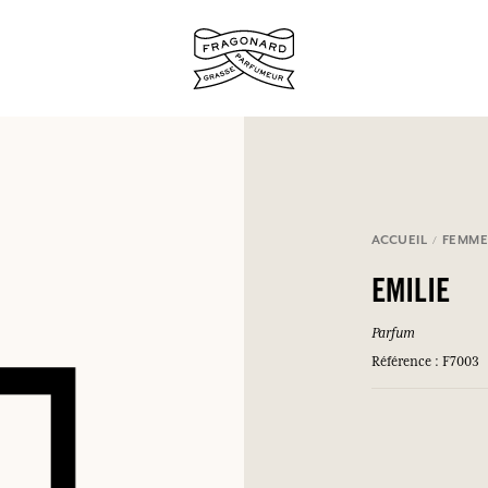
ux.
ACCUEIL
FEMM
SE CONNECTER
EMILIE
Parfum
Référence : F7003
SE CONNECTER
SE CONNECTER
SE CONNECTER