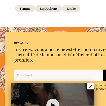
Femme
Les Pochons
Emilie
NEWSLETTER
Inscrivez-vous à notre newsletter pour suivr
l'actualité de la maison et bénéficier d’offre
première
×
En inscrivant mon adresse email et en cliquant sur ‘S’abonner’, j'accepte de recevoi
Fragonard et confirme que j'ai lu et accepté la politique de confidentialité. Je peu
moment.