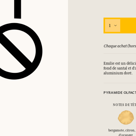
1
ursé jusqu'à 15 jours
Chaque achat (hors
Emilie est un délic
fond de santal et 
aluminium doré.
PYRAMIDE OLFAC
NOTES DE TÊ
bergamote, citron, 
d'oranger