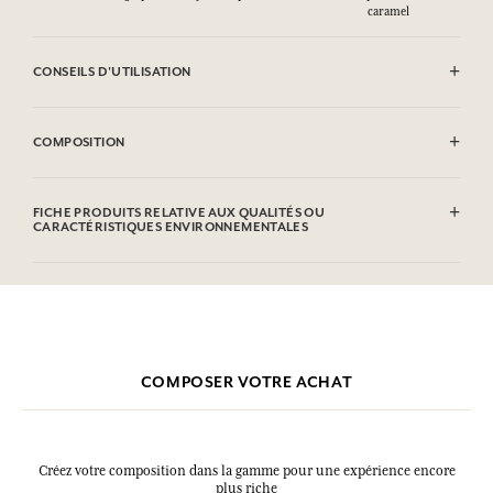
caramel
CONSEILS D'UTILISATION
INFLAMMABLE : Ne pas vaporiser vers une flamme.
COMPOSITION
Alcohol denat. (SD Alcohol 39C), Parfum (Fragrance), Aqua (Water),
Linalool, Limonene, Hydroxycitronellal, Citronellol, Hexyl
FICHE PRODUITS RELATIVE AUX QUALITÉS OU
Cinnamal, Coumarin, Alpha-isomethyl Ionone, Citral, Benzyl
CARACTÉRISTIQUES ENVIRONNEMENTALES
Salicylate, Benzyl Benzoate, Geraniol. Cette liste peut faire l'objet de
modifications, veuillez consulter l'emballage du produit acheté.
Tableau d'information
Veuillez consulter les qualités ou caractéristiques environnementales
cliquant ici
en
.
COMPOSER VOTRE ACHAT
Créez votre composition dans la gamme pour une expérience encore
plus riche