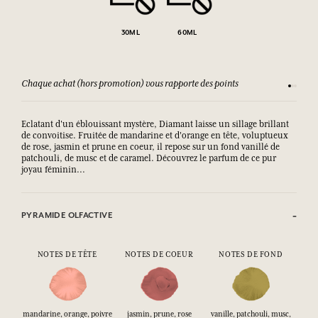
30ML
60ML
Chaque achat (hors promotion) vous rapporte des points
Consult
Eclatant d'un éblouissant mystère, Diamant laisse un sillage brillant
de convoitise. Fruitée de mandarine et d'orange en tête, voluptueux
de rose, jasmin et prune en coeur, il repose sur un fond vanillé de
patchouli, de musc et de caramel. Découvrez le parfum de ce pur
joyau féminin...
PYRAMIDE OLFACTIVE
NOTES DE TÊTE
NOTES DE COEUR
NOTES DE FOND
mandarine, orange, poivre
jasmin, prune, rose
vanille, patchouli, musc,