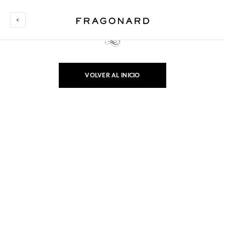
Le pedimos disculpas, la página que busca ya no es accesible o está temporalmente
indisponible.
VOLVER AL INICIO