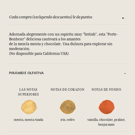
Cada compra (excluyendo descuentos) le da puntos
Consult
Adornada alegremente con un espíritu muy “british”, esta “Porte-
Bonheur” deliciosa cautivará a los amantes
de la mezcla menta y chocolate. Una dulzura para explorar sin
moderación.
(No disponible para California USA)
PIRÁMIDE OLFATIVA
LAS NOTAS
NOTAS DE CORAZON
NOTAS DE FONDO
SUPERIORES
menta, menta rizada
iris, cedro
vainilla, chocolate, praliné,
benjuí siam