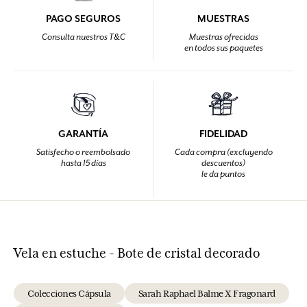
PAGO SEGUROS
MUESTRAS
Consulta nuestros T&C
Muestras ofrecidas
en todos sus paquetes
GARANTÍA
FIDELIDAD
Satisfecho o reembolsado
Cada compra (excluyendo
hasta 15 días
descuentos)
le da puntos
Vela en estuche - Bote de cristal decorado
Colecciones Cápsula
Sarah Raphael Balme X Fragonard