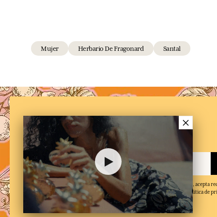
Mujer
Herbario De Fragonard
Santal
×
NEWSLETTER
Suscríbe a nuestra newsletter
Al facilitar su dirección de correo electrónico y hacer clic en 'Suscribirse', acepta re
electrónicos de Fragonard y confirma que ha leído y aceptado nuestra política de pr
de baja en cualquier momento.