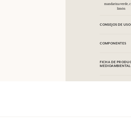
mandarina verde, c
limón
CONSEJOS DE USO
INFLAMABLE: No va
COMPONENTES
Alcohol denat. (SD
Limonene, Linalool,
FICHA DE PRODUC
objeto de modifica
MEDIOAMBIENTAL
Tabla de información
Por favor, consulte
clic aquí
.