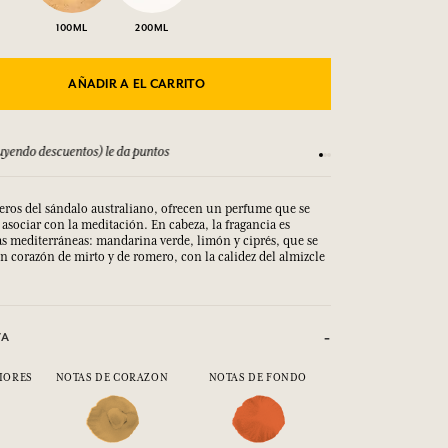
100ML
200ML
AÑADIR A EL CARRITO
yendo descuentos) le da puntos
Consulta nuestros T
feros del sándalo australiano, ofrecen un perfume que se
asociar con la meditación. En cabeza, la fragancia es
as mediterráneas: mandarina verde, limón y ciprés, que se
n corazón de mirto y de romero, con la calidez del almizcle
VA
IORES
NOTAS DE CORAZON
NOTAS DE FONDO