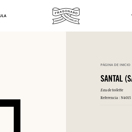
ULA
los.
PÁGINA DE INICIO
INICIAR SESIÓN
SANTAL (
Eau de toilette
INICIAR SESIÓN
INICIAR SESIÓN
INICIAR SESIÓN
Referencia : N4015