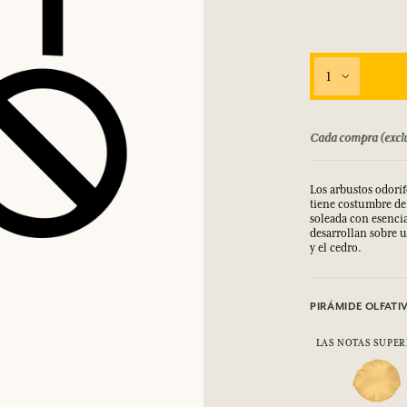
1
bolsado hasta 15 días
Cada compra (exclu
Los arbustos odorí
tiene costumbre de 
soleada con esenci
desarrollan sobre u
y el cedro.
PIRÁMIDE OLFATI
LAS NOTAS SUPER