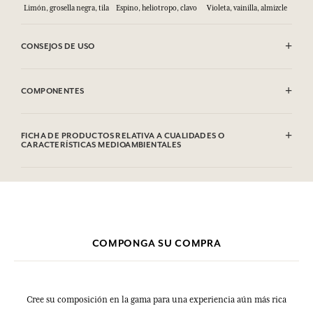
Limón, grosella negra, tila
Espino, heliotropo, clavo
Violeta, vainilla, almizcle
CONSEJOS DE USO
INFLAMABLE: No vaporizar hacia una llama.
COMPONENTES
Alcohol denat. (SD Alcohol), Parfum (Fragrance), Aqua (Water),
Hexamethylindanopyran, Terpineol, Vanillin, Citrus Limon Peel Oil,
FICHA DE PRODUCTOS RELATIVA A CUALIDADES O
Linalool, Limonene, Trimethylbenzenepropanol, Isoeugenol, Pinene,
CARACTERÍSTICAS MEDIOAMBIENTALES
Coumarin, Eugenol, Citral, Benzaldehyde, Alpha-isomethyl Ionone.
Tabla de información
Esta lista puede ser objeto de modificaciones. Consultar el embalaje
Por favor, consulte las cualidades o características medioambientales
del producto comprado.
clic aquí
haciendo
.
COMPONGA SU COMPRA
Cree su composición en la gama para una experiencia aún más rica