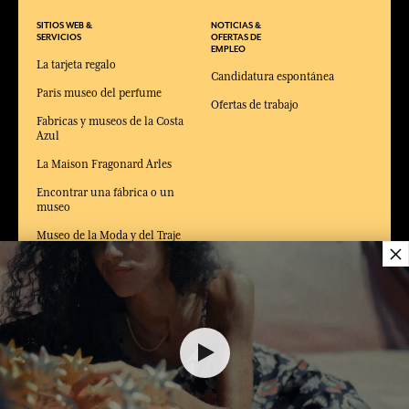
SITIOS WEB &
NOTICIAS &
SERVICIOS
OFERTAS DE
EMPLEO
La tarjeta regalo
Candidatura espontánea
Paris museo del perfume
Ofertas de trabajo
Fabricas y museos de la Costa
Azul
La Maison Fragonard Arles
Encontrar una fábrica o un
museo
Museo de la Moda y del Traje
×
Arles
$ 70.00
ENTREGA:
US
IDIOMA:
ES