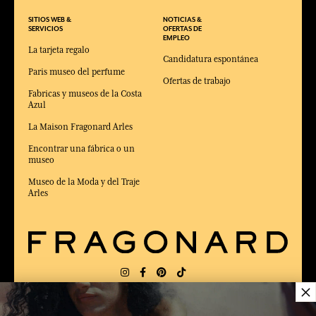
SITIOS WEB &
NOTICIAS &
SERVICIOS
OFERTAS DE
EMPLEO
La tarjeta regalo
Candidatura espontánea
Paris museo del perfume
Ofertas de trabajo
Fabricas y museos de la Costa
Azul
La Maison Fragonard Arles
Encontrar una fábrica o un
museo
Museo de la Moda y del Traje
Arles
×
ENTREGA:
US
IDIOMA:
ES