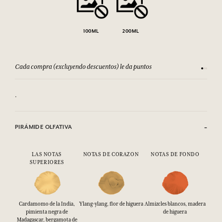
100ML
200ML
Cada compra (excluyendo descuentos) le da puntos
Consult
.
PIRÁMIDE OLFATIVA
LAS NOTAS
NOTAS DE CORAZON
NOTAS DE FONDO
SUPERIORES
Cardamomo de la India,
Ylang-ylang, flor de higuera
Almizcles blancos, madera
pimienta negra de
de higuera
Madagascar, bergamota de