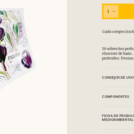
1
bolsado hasta 15 días
Cada compra (exclu
20 sobrecitos perfu
elneceser de baño,
preferidos: Pivoine
CONSEJOS DE USO
.
COMPONENTES
Pivoine
Alcohol denat (SD 
FICHA DE PRODUC
Cinnamal, Citronel
MEDIOAMBIENTAL
Verveine
Tabla de información
Alcohol denat (SD 