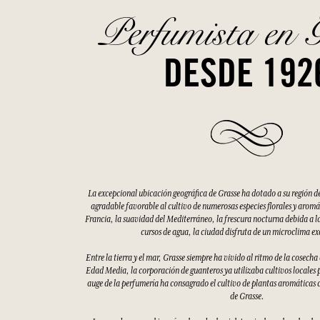
Perfumista en 
DESDE 192
La excepcional ubicación geográfica de Grasse ha dotado a su región d
agradable favorable al cultivo de numerosas especies florales y aromáti
Francia, la suavidad del Mediterráneo, la frescura nocturna debida a la
cursos de agua, la ciudad disfruta de un microclima e
Entre la tierra y el mar, Grasse siempre ha vivido al ritmo de la cosecha
Edad Media, la corporación de guanteros ya utilizaba cultivos locales p
auge de la perfumería ha consagrado el cultivo de plantas aromáticas 
de Grasse.