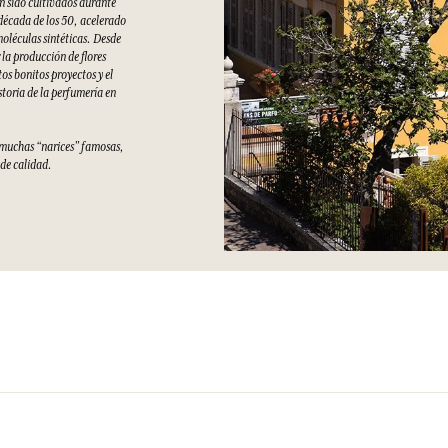
an sido cultivados durante
 década de los 50, acelerado
moléculas sintéticas. Desde
la producción de flores
s bonitos proyectos y el
storia de la perfumería en
e muchas “narices” famosas,
 de calidad.