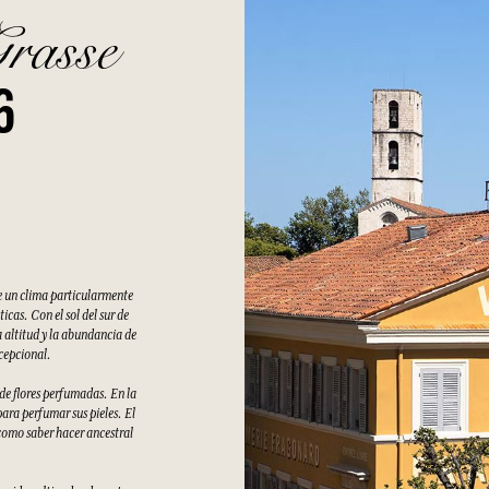
Grasse
6
e un clima particularmente
cas. Con el sol del sur de
 altitud y la abundancia de
xcepcional.
 de flores perfumadas. En la
ara perfumar sus pieles. El
como saber hacer ancestral