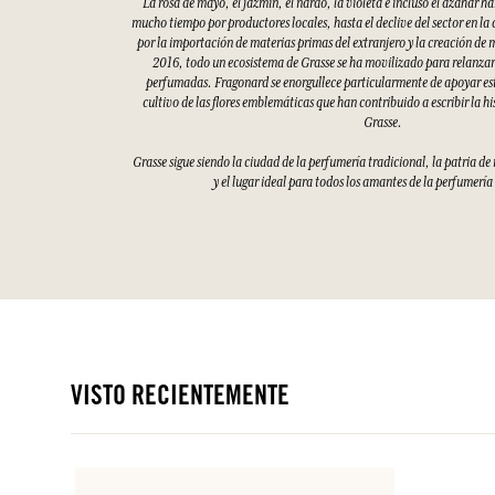
La rosa de mayo, el jazmín, el nardo, la violeta e incluso el azahar h
mucho tiempo por productores locales, hasta el declive del sector en la
por la importación de materias primas del extranjero y la creación de 
2016, todo un ecosistema de Grasse se ha movilizado para relanzar 
perfumadas. Fragonard se enorgullece particularmente de apoyar esto
cultivo de las flores emblemáticas que han contribuido a escribir la hi
Grasse.
Grasse sigue siendo la ciudad de la perfumería tradicional, la patria d
y el lugar ideal para todos los amantes de la perfumería
VISTO RECIENTEMENTE