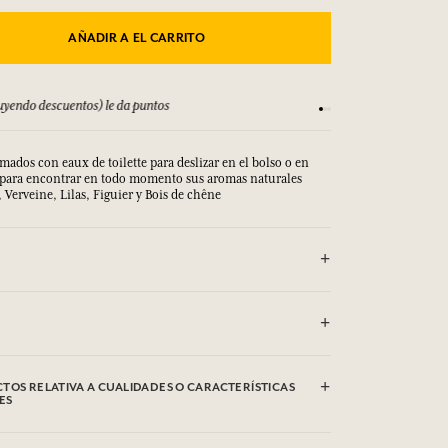
AÑADIR A EL CARRITO
yendo descuentos) le da puntos
Consulta nuestros T
mados con eaux de toilette para deslizar en el bolso o en
 para encontrar en todo momento sus aromas naturales
, Verveine, Lilas, Figuier y Bois de chêne
Alcohol 39C), Aqua (Water), Parfum (Fragrance), Hexyl
TOS RELATIVA A CUALIDADES O CARACTERÍSTICAS
lol, Alpha-Isomethyl Ionone, Geraniol, Linalool.
ES
Alcohol 39C), Aqua (Water), Parfum (Fragrance), Hexyl