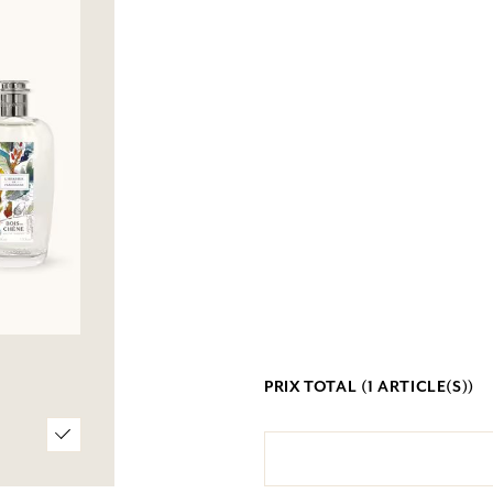
PRIX TOTAL (
1
ARTICLE(S))