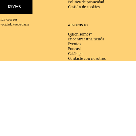
Política de privacidad
ENVIAR
Gestión de cookies
cibir correos
ivacidad. Puede darse
A PROPOSITO
Quien somos?
Encontrar una tienda
Eventos
Podcast
Catálogo
Contacte con nosotros
ENTREGA:
US
IDIOMA:
ES