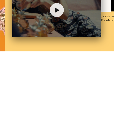
Al facilitar su dirección de correo electrónico y hacer clic en 'Suscribirse', acepta re
electrónicos de Fragonard y confirma que ha leído y aceptado nuestra política de pr
de baja en cualquier momento.