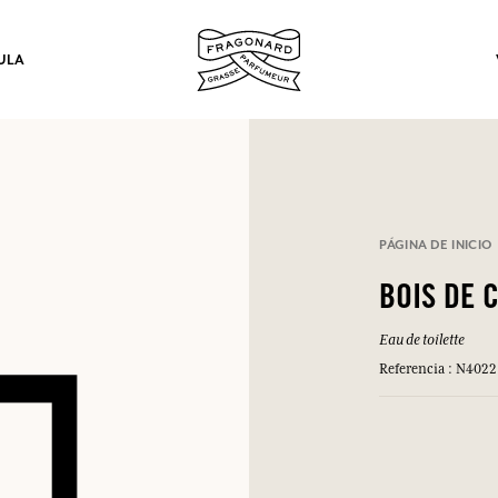
ULA
los.
PÁGINA DE INICIO
INICIAR SESIÓN
BOIS DE 
Eau de toilette
INICIAR SESIÓN
INICIAR SESIÓN
INICIAR SESIÓN
Referencia : N4022