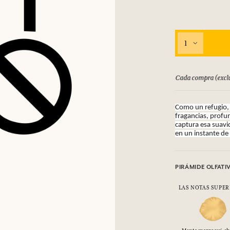
1
bolsado hasta 15 días
Cada compra (exclu
Como un refugio, 
fragancias, profu
captura esa suavi
en un instante de
PIRÁMIDE OLFATI
LAS NOTAS SUPER