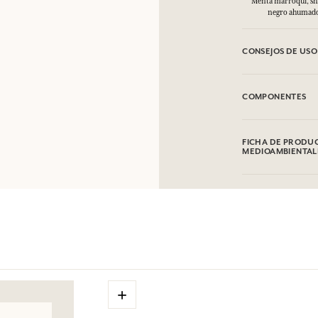
Menta marroquí, shi
negro ahumad
CONSEJOS DE USO
INFLAMABLE: No va
COMPONENTES
Alcohol denat. (SD
acetyloctahydronaph
FICHA DE PRODUC
Citrus Aurantium 
MEDIOAMBIENTAL
Linalool, Vanillin
acetate, Terpinolen
Esta lista puede se
producto comprad
+