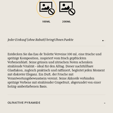
100ML
200ML
Jeder Einkauf (ohne Rabatt) bringt Ihnen Punkte
Sehen Si
Entdecken Sie das Eau de Toilette Verveine 100 ml, eine frische und
spritzige Komposition, inspiriert vom frisch gepflückten
Verbenenblatt. Seine grünen und zitrischen Noten schenken
strahlende Vitalität – ideal für den Alltag. Dieser nachfüllbare
Glasflakon, zugleich praktisch und raffiniert, begleitet jeden Moment
mit diskreter Eleganz. Ein Duft, der Frische mit
Verantwortungsbewusstsein vereint. Seine Akkorde verbinden
spritzige Verbene mit strahlender Grapefruit, abgerundet von einer
holzig-amberfarbenen Basis.
OLFAKTIVE PYRAMIDE