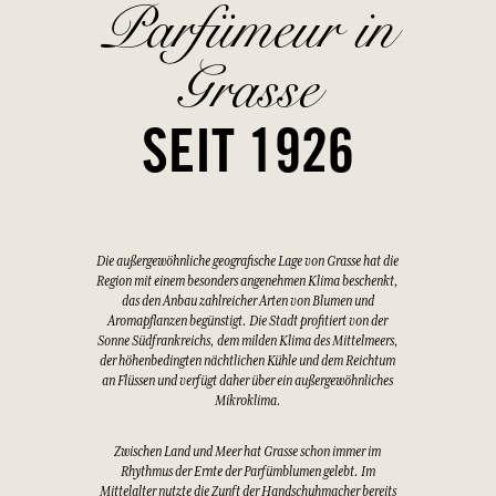
Parfümeur in
Grasse
SEIT 1926
Die außergewöhnliche geografische Lage von Grasse hat die
Region mit einem besonders angenehmen Klima beschenkt,
das den Anbau zahlreicher Arten von Blumen und
Aromapflanzen begünstigt. Die Stadt profitiert von der
Sonne Südfrankreichs, dem milden Klima des Mittelmeers,
der höhenbedingten nächtlichen Kühle und dem Reichtum
an Flüssen und verfügt daher über ein außergewöhnliches
Mikroklima.
Zwischen Land und Meer hat Grasse schon immer im
Rhythmus der Ernte der Parfümblumen gelebt. Im
Mittelalter nutzte die Zunft der Handschuhmacher bereits