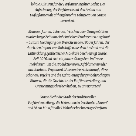
lokale Kulturen für die Parfümierung ihrer Leder. Der
Aufschwung der Parfümerie hat den Anbau von
Duftpflanzen als althergebrachte Fähigkeit von Grasse
verankert.
Mairose, Jasmin, Tuberose, Veilchen oder Orangenblüten
wurden lange Zeit von einheimischen Produzenten angebaut
– bis zum Niedergang der Branche in den 1950er Jahren, der
durch den Import von Rohstoffen aus dem Ausland und die
Entwicklung synthetischer Moleküle beschleunigt wurde.
Seit 2016 hat sich ein ganzes Ökosystem in Grasse
mobilisiert, um die Produktion von Duftblumen wieder
anzukurbeln. Fragonard ist besonders stolz darauf, diese
schönen Projekte und die Kultivierung der symbolträchtigen
Blumen, die die Geschichte der Parfümherstellung von
Grasse mitgeschrieben haben, zu unterstützen!
Grasse bleibt die Stadt der traditionellen
Parfümherstellung, die Heimat vieler berühmter „Nasen“
und ist ein Muss für alle Liebhaber hochwertiger Parfums.