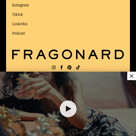
Instagram
Tiktok
Linkedin
Podcast
×
LIEFERUNG:
US
SPRACHE:
DE
$ 70.00
ZUM BESTEN ONLINE-COMMERCE-SITE
2025 vom Magazin Capital gewählt