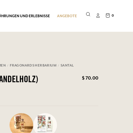
0
ÜHRUNGEN UND ERLEBNISSE
ANGEBOTE
MEN
FRAGONARDS HERBARIUM
SANTAL
$ 70.00
SANDELHOLZ)