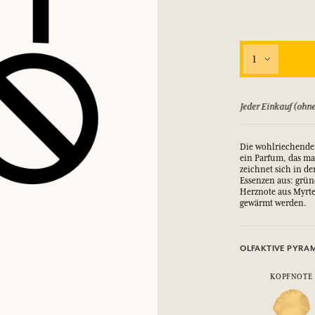
1
ld zurück, bis zu 15 Tage
Jeder Einkauf (ohne
Die wohlriechenden
ein Parfum, das ma
zeichnet sich in d
Essenzen aus: grün
Herznote aus Myrt
gewärmt werden.
OLFAKTIVE PYRA
KOPFNOTE