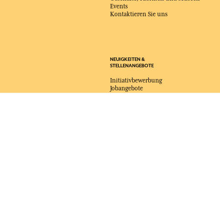
Events
Kontaktieren Sie uns
NEUIGKEITEN &
STELLENANGEBOTE
Initiativbewerbung
Jobangebote
LIEFERUNG:
US
SPRACHE:
DE