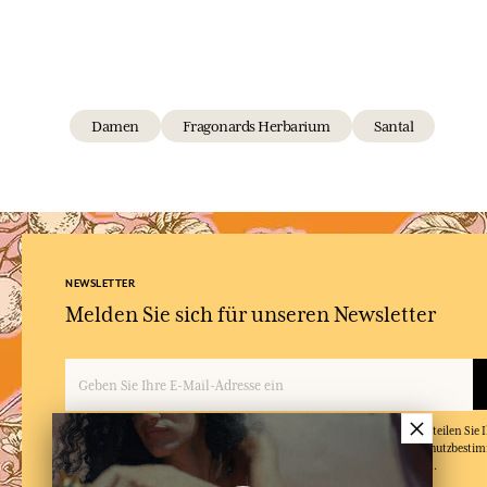
Damen
Fragonards Herbarium
Santal
NEWSLETTER
Melden Sie sich für unseren Newsletter
×
Indem Sie Ihre E-Mail-Adresse angeben und auf 'Abonnieren' klicken, erteilen Sie
Mails von Fragonard zu erhalten und bestätigen, dass Sie unsere Datenschutzbest
und in diese einwilligen. Sie können den Newsletter jederzeit abbestellen.