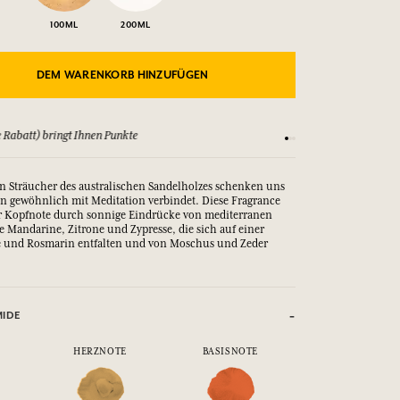
100ML
200ML
DEM WARENKORB HINZUFÜGEN
 Rabatt) bringt Ihnen Punkte
Sehen Sie sich unsere
 Sträucher des australischen Sandelholzes schenken uns
n gewöhnlich mit Meditation verbindet. Diese Fragrance
er Kopfnote durch sonnige Eindrücke von mediterranen
e Mandarine, Zitrone und Zypresse, die sich auf einer
e und Rosmarin entfalten und von Moschus und Zeder
MIDE
HERZNOTE
BASISNOTE