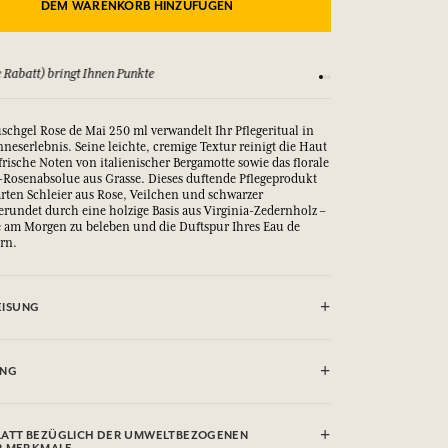
DEM WARENKORB HINZUFÜGEN
 Rabatt) bringt Ihnen Punkte
Sehen Sie sich unsere
schgel Rose de Mai 250 ml verwandelt Ihr Pflegeritual in
inneserlebnis. Seine leichte, cremige Textur reinigt die Haut
 frische Noten von italienischer Bergamotte sowie das florale
a-Rosenabsolue aus Grasse. Dieses duftende Pflegeprodukt
arten Schleier aus Rose, Veilchen und schwarzer
erundet durch eine holzige Basis aus Virginia-Zedernholz –
e am Morgen zu beleben und die Duftspur Ihres Eau de
ern.
ISUNG
VERMEIDEN.
UNG
um Coco-Sulfate, Cocamidopropyl Betaine, Decyl
(Fragrance), Caprylyl/Capryl Glucoside, Glycerol Oleate,
ATT BEZÜGLICH DER UMWELTBEZOGENEN
id, Potassium Sorbate, Sodium Benzoate, Pongamia Pinnata