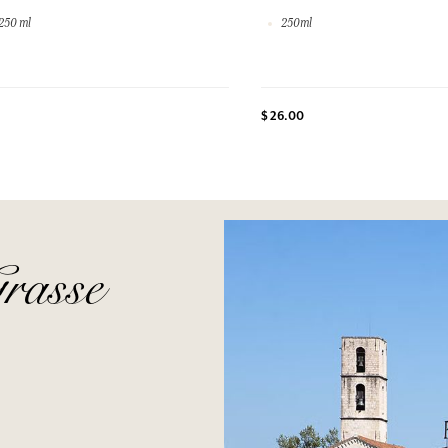
250 ml
250ml
$ 26.00
rasse