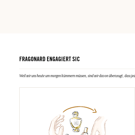
FRAGONARD ENGAGIERT SIC
Weil wir uns heute um morgen kümmern müssen, sind wir davon überzeugt, dass jeder 