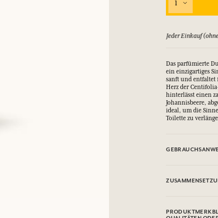
1
ld zurück, bis zu 15 Tage
Jeder Einkauf (ohne
Das parfümierte Du
ein einzigartiges S
sanft und entfaltet
Herz der Centifoli
hinterlässt einen z
Johannisbeere, abg
ideal, um die Sinn
Toilette zu verläng
GEBRAUCHSANWE
AUGENKONTAKT 
ZUSAMMENSETZ
Aqua (Water), Sodi
Glucoside, Parfum 
PRODUKTMERKBL
Betaine, Citric Ac