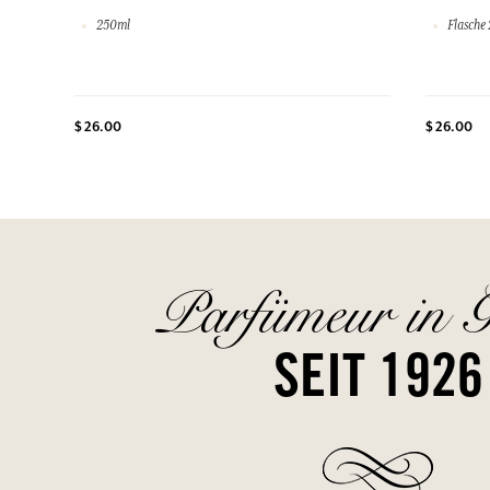
250ml
Flasche 
$ 26.00
$ 26.00
Parfümeur in G
SEIT 1926