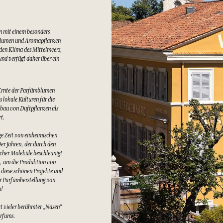
n mit einem besonders
Blumen und Aromapflanzen
lden Klima des Mittelmeers,
nd verfügt daher über ein
Ernte der Parfümblumen
 lokale Kulturen für die
bau von Duftpflanzen als
rt.
e Zeit von einheimischen
er Jahren, der durch den
cher Moleküle beschleunigt
t, um die Produktion von
 diese schönen Projekte und
er Parfümherstellung von
n!
at vieler berühmter „Nasen“
arfums.