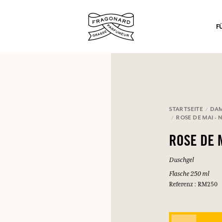
F
STARTSEITE
DA
nd Geschenke.
ROSE DE MAI -
EINWÄHLEN
ROSE DE 
Duschgel
Flasche 250 ml
Referenz : RM250
EINWÄHLEN
EINWÄHLEN
EINWÄHLEN