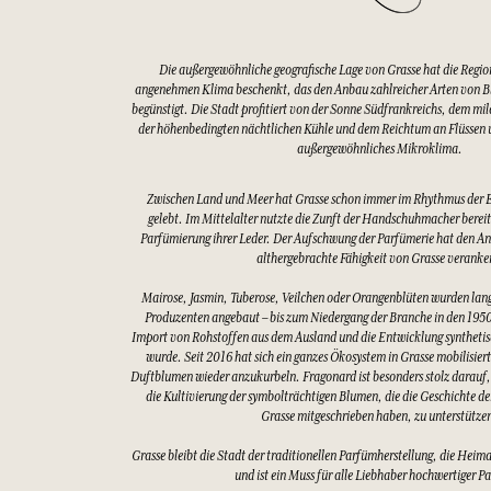
Die außergewöhnliche geografische Lage von Grasse hat die Regio
angenehmen Klima beschenkt, das den Anbau zahlreicher Arten von 
begünstigt. Die Stadt profitiert von der Sonne Südfrankreichs, dem mi
der höhenbedingten nächtlichen Kühle und dem Reichtum an Flüssen u
außergewöhnliches Mikroklima.
Zwischen Land und Meer hat Grasse schon immer im Rhythmus der 
gelebt. Im Mittelalter nutzte die Zunft der Handschuhmacher bereits
Parfümierung ihrer Leder. Der Aufschwung der Parfümerie hat den An
althergebrachte Fähigkeit von Grasse veranke
Mairose, Jasmin, Tuberose, Veilchen oder Orangenblüten wurden lang
Produzenten angebaut – bis zum Niedergang der Branche in den 1950
Import von Rohstoffen aus dem Ausland und die Entwicklung synthetis
wurde. Seit 2016 hat sich ein ganzes Ökosystem in Grasse mobilisier
Duftblumen wieder anzukurbeln. Fragonard ist besonders stolz darauf,
die Kultivierung der symbolträchtigen Blumen, die die Geschichte d
Grasse mitgeschrieben haben, zu unterstütze
Grasse bleibt die Stadt der traditionellen Parfümherstellung, die Heim
und ist ein Muss für alle Liebhaber hochwertiger P