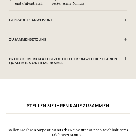
und Pfeifenstrauch
weiße, Jasmin, Mimose
GEBRAUCHSANWEISUNG
ENTFLAMMBAR: Nicht gegen Flammen sprühen.
ZUSAMMENSETZUNG
Alcohol denat (SD Alcohol), Aqua (Water), Parfum (Fragrance),
Hexamethylindanopyran, Tetramethyl Acetyloctahydronaphthalenes,
PRODUKTMERKBLATT BEZÜGLICH DER UMWELTBEZOGENEN
Hexyl Cinnamal, Linalyl Acetate, Citronellol, Alpha-Isomethyl
QUALITÄTEN ODER MERKMALE
Ionone, Rose Ketones, Geraniol, Linalool.
Diese Liste kann Änderungen unterzogen werden, bitte sehen Sie die
Verpackung des gekauften Produkts ein.
STELLEN SIE IHREN KAUF ZUSAMMEN
Stellen Sie Ihre Komposition aus der Reihe für ein noch reichhaltigeres
Erlebnis zusammen