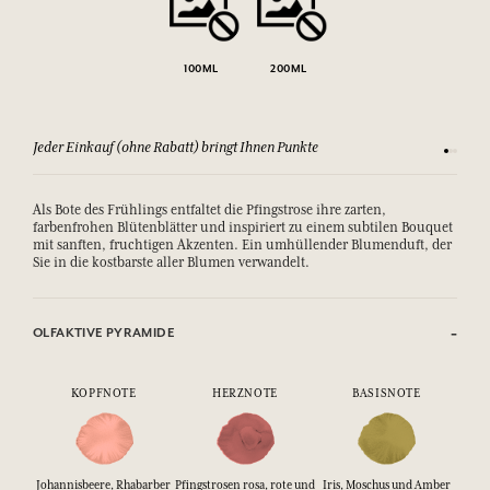
100ML
200ML
Jeder Einkauf (ohne Rabatt) bringt Ihnen Punkte
Sehen Si
Als Bote des Frühlings entfaltet die Pfingstrose ihre zarten,
farbenfrohen Blütenblätter und inspiriert zu einem subtilen Bouquet
mit sanften, fruchtigen Akzenten. Ein umhüllender Blumenduft, der
Sie in die kostbarste aller Blumen verwandelt.
OLFAKTIVE PYRAMIDE
KOPFNOTE
HERZNOTE
BASISNOTE
Johannisbeere, Rhabarber
Pfingstrosen rosa, rote und
Iris, Moschus und Amber