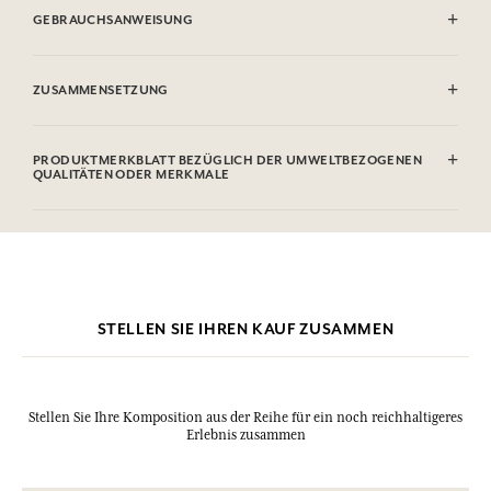
GEBRAUCHSANWEISUNG
ENTFLAMMBAR: Nicht gegen Flammen sprühen.
ZUSAMMENSETZUNG
Alcohol denat. (SD Alcohol 39-C), Parfum (Fragrance), Aqua (Water),
Hydroxycitronellal, Citronellol, Limonene, Linalool, Geraniol, Citral
PRODUKTMERKBLATT BEZÜGLICH DER UMWELTBEZOGENEN
QUALITÄTEN ODER MERKMALE
Diese Liste kann Änderungen unterzogen werden, bitte sehen Sie die
Verpackung des gekauften Produkts ein.
Informationstabelle
Bitte konsultieren Sie die Umweltqualitäten oder -merkmale, indem
Sie hier klicken
.
STELLEN SIE IHREN KAUF ZUSAMMEN
Stellen Sie Ihre Komposition aus der Reihe für ein noch reichhaltigeres
Erlebnis zusammen