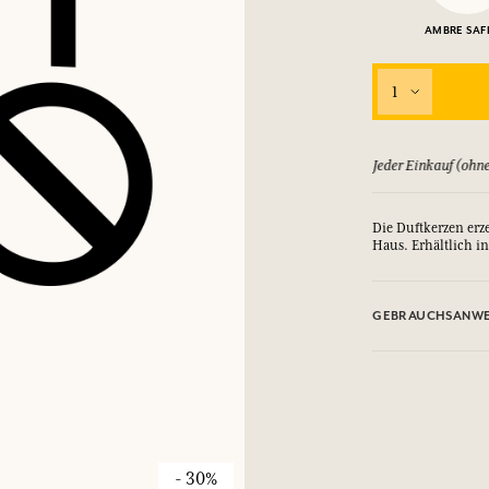
AMBRE SAF
1
ld zurück, bis zu 15 Tage
Jeder Einkauf (ohne
Die Duftkerzen er
Haus. Erhältlich i
GEBRAUCHSANWE
.
- 30%