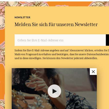
NEWSLETTER
Melden Sie sich für unseren Newsletter
Indem Sie Ihre E-Mail-Adresse angeben und auf 'Abonnieren' klicken, erteilen Sie
Mails von Fragonard zu erhalten und bestätigen, dass Sie unsere Datenschutzbest
und in diese einwilligen. Sie können den Newsletter jederzeit abbestellen.
×