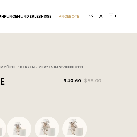
0
ÜHRUNGEN UND ERLEBNISSE
ANGEBOTE
UMDÜFTE
KERZEN
KERZEN IM STOFFBEUTEL
$ 40.60
$ 58.00
ZE
g