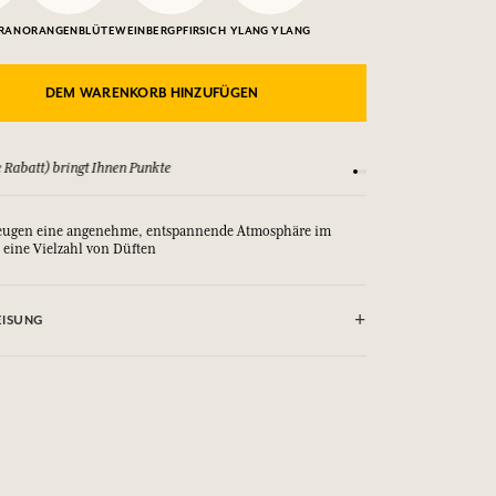
RAN
ORANGENBLÜTE
WEINBERGPFIRSICH
YLANG YLANG
DEM WARENKORB HINZUFÜGEN
 Rabatt) bringt Ihnen Punkte
Sehen Sie sich unsere
zeugen eine angenehme, entspannende Atmosphäre im
n eine Vielzahl von Düften
ISUNG