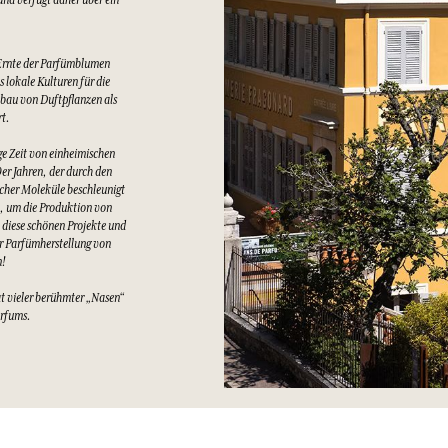
Ernte der Parfümblumen
 lokale Kulturen für die
bau von Duftpflanzen als
rt.
e Zeit von einheimischen
er Jahren, der durch den
cher Moleküle beschleunigt
t, um die Produktion von
 diese schönen Projekte und
er Parfümherstellung von
n!
at vieler berühmter „Nasen“
arfums.