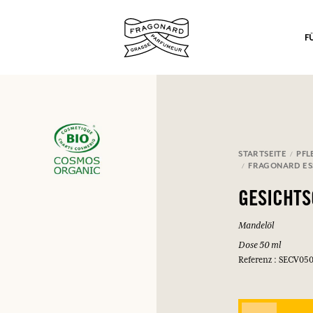
F
STARTSEITE
PFL
nd Geschenke.
FRAGONARD ES
EINWÄHLEN
GESICHTS
Mandelöl
Dose 50 ml
Referenz : SECV05
EINWÄHLEN
EINWÄHLEN
EINWÄHLEN