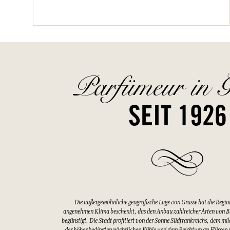
Parfümeur in G
SEIT 1926
Die außergewöhnliche geografische Lage von Grasse hat die Regio
angenehmen Klima beschenkt, das den Anbau zahlreicher Arten von 
begünstigt. Die Stadt profitiert von der Sonne Südfrankreichs, dem mi
der höhenbedingten nächtlichen Kühle und dem Reichtum an Flüssen u