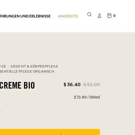
0
ÜHRUNGEN UND ERLEBNISSE
ANGEBOTE
EGE
GESICHT & KÖRPERPFLEGE
SENTIELLE PFLEGE ORGANISCH
$ 36.40
$ 52.00
CREME BIO
$ 72.80 / 100ml
0