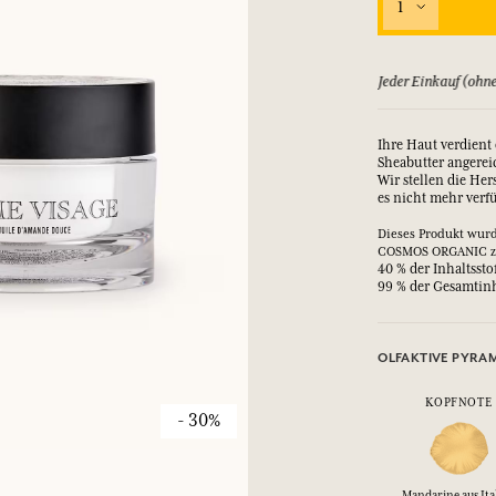
1
ld zurück, bis zu 15 Tage
Jeder Einkauf (ohne
Ihre Haut verdient 
Sheabutter angereic
Wir stellen die Her
es nicht mehr verf
Dieses Produkt wur
COSMOS ORGANIC zer
40 % der Inhaltsst
99 % der Gesamtinh
OLFAKTIVE PYRA
KOPFNOTE
- 30%
Mandarine aus Ita