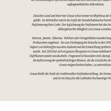
außergewöhnliches Mikroklima.
Zwischen Land und Meer hat Grasse schon immer im Rhythmus der 
gelebt. Im Mittelalter nutzte die Zunft der Handschuhmacher bereits
Parfümierung ihrer Leder. Der Aufschwung der Parfümerie hat den An
althergebrachte Fähigkeit von Grasse veranke
Mairose, Jasmin, Tuberose, Veilchen oder Orangenblüten wurden lang
Produzenten angebaut – bis zum Niedergang der Branche in den 1950
Import von Rohstoffen aus dem Ausland und die Entwicklung synthetis
wurde. Seit 2016 hat sich ein ganzes Ökosystem in Grasse mobilisier
Duftblumen wieder anzukurbeln. Fragonard ist besonders stolz darauf,
die Kultivierung der symbolträchtigen Blumen, die die Geschichte d
Grasse mitgeschrieben haben, zu unterstütze
Grasse bleibt die Stadt der traditionellen Parfümherstellung, die Heim
und ist ein Muss für alle Liebhaber hochwertiger P