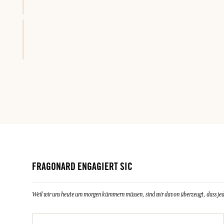
FRAGONARD ENGAGIERT SIC
Weil wir uns heute um morgen kümmern müssen, sind wir davon überzeugt, dass jeder 