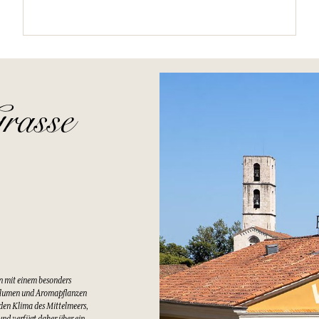
rasse
n mit einem besonders
Blumen und Aromapflanzen
lden Klima des Mittelmeers,
nd verfügt daher über ein