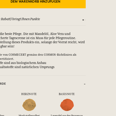
DEM WARENKORB HINZUFÜGEN
 Rabatt) bringt Ihnen Punkte
Sehen Sie sich unsere
die beste Pflege. Die mit Mandelöl, Aloe Vera und
herte Tagescreme ist ein Muss für jede Pflegeroutine.
stellung dieses Produkts ein, solange der Vorrat reicht, wird
ügbar sein!
de von COSMECERT gemäss den COSMOS-Richtlinien als
tifiziert.
offe sind aus biologischem Anbau
altsstoffe sind natürlichen Ursprungs
MIDE
HERZNOTE
BASISNOTE
lien
Muskatellersalbei
Lavendel aus der Provence