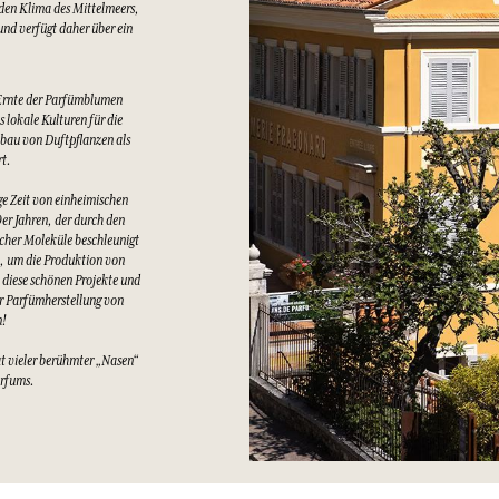
lden Klima des Mittelmeers,
nd verfügt daher über ein
Ernte der Parfümblumen
 lokale Kulturen für die
bau von Duftpflanzen als
rt.
e Zeit von einheimischen
er Jahren, der durch den
cher Moleküle beschleunigt
t, um die Produktion von
 diese schönen Projekte und
er Parfümherstellung von
n!
at vieler berühmter „Nasen“
arfums.