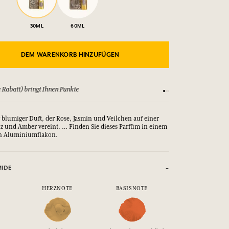
30ML
60ML
DEM WARENKORB HINZUFÜGEN
 Rabatt) bringt Ihnen Punkte
Sehen Sie sich unsere
er blumiger Duft, der Rose, Jasmin und Veilchen auf einer
lz und Amber vereint. … Finden Sie dieses Parfüm in einem
n Aluminiumflakon.
MIDE
HERZNOTE
BASISNOTE