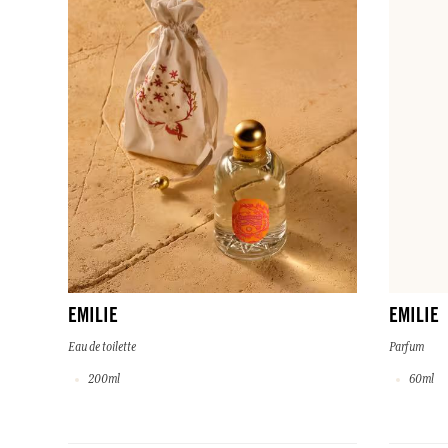
EMILIE
EMILIE
Eau de toilette
Parfum
200ml
60ml