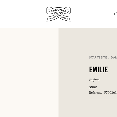
F
STARTSEITE
DA
nd Geschenke.
EMILIE
EINWÄHLEN
Parfum
30ml
Referenz : F70030
EINWÄHLEN
EINWÄHLEN
EINWÄHLEN