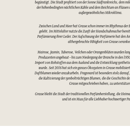
begünstigt. Die Stadt profitiert von der Sonne Südfrankreichs, dem mi
der höhenbedingten nächtlichen Kühle und dem Reichtum an Flüssen u
außergewöhnliches Mikroklima.
Zwischen Land und Meer hat Grasse schon immer im Rhythmus der 
gelebt. Im Mittelalter nutzte die Zunft der Handschuhmacher bereits
Parfümierung ihrer Leder. Der Aufschwung der Parfümerie hat den An
althergebrachte Fähigkeit von Grasse veranke
Mairose, Jasmin, Tuberose, Veilchen oder Orangenblüten wurden lang
Produzenten angebaut – bis zum Niedergang der Branche in den 1950
Import von Rohstoffen aus dem Ausland und die Entwicklung synthetis
wurde. Seit 2016 hat sich ein ganzes Ökosystem in Grasse mobilisier
Duftblumen wieder anzukurbeln. Fragonard ist besonders stolz darauf,
die Kultivierung der symbolträchtigen Blumen, die die Geschichte d
Grasse mitgeschrieben haben, zu unterstütze
Grasse bleibt die Stadt der traditionellen Parfümherstellung, die Heim
und ist ein Muss für alle Liebhaber hochwertiger P