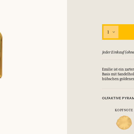
1
ld zurück, bis zu 15 Tage
Jeder Einkauf (ohne
Emilie ist ein zart
Basis mit Sandelho
hübschen goldene
OLFAKTIVE PYRA
KOPFNOTE