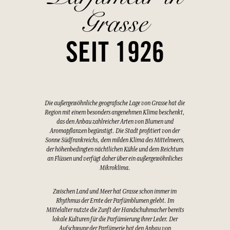
Grasse
SEIT 1926
Die außergewöhnliche geografische Lage von Grasse hat die
Region mit einem besonders angenehmen Klima beschenkt,
das den Anbau zahlreicher Arten von Blumen und
Aromapflanzen begünstigt. Die Stadt profitiert von der
Sonne Südfrankreichs, dem milden Klima des Mittelmeers,
der höhenbedingten nächtlichen Kühle und dem Reichtum
an Flüssen und verfügt daher über ein außergewöhnliches
Mikroklima.
Zwischen Land und Meer hat Grasse schon immer im
Rhythmus der Ernte der Parfümblumen gelebt. Im
Mittelalter nutzte die Zunft der Handschuhmacher bereits
lokale Kulturen für die Parfümierung ihrer Leder. Der
Aufschwung der Parfümerie hat den Anbau von