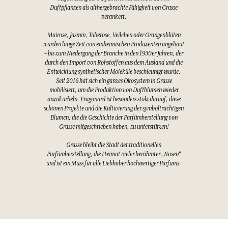
Duftpflanzen als althergebrachte Fähigkeit von Grasse
verankert.
Mairose, Jasmin, Tuberose, Veilchen oder Orangenblüten
wurden lange Zeit von einheimischen Produzenten angebaut
– bis zum Niedergang der Branche in den 1950er Jahren, der
durch den Import von Rohstoffen aus dem Ausland und die
Entwicklung synthetischer Moleküle beschleunigt wurde.
Seit 2016 hat sich ein ganzes Ökosystem in Grasse
mobilisiert, um die Produktion von Duftblumen wieder
anzukurbeln. Fragonard ist besonders stolz darauf, diese
schönen Projekte und die Kultivierung der symbolträchtigen
Blumen, die die Geschichte der Parfümherstellung von
Grasse mitgeschrieben haben, zu unterstützen!
Grasse bleibt die Stadt der traditionellen
Parfümherstellung, die Heimat vieler berühmter „Nasen“
und ist ein Muss für alle Liebhaber hochwertiger Parfums.