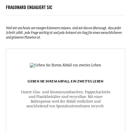
ärztlicher Rat erforderlich, Verpackung oder Kennzeichnungsetikett
FRAGONARD ENGAGIERT SIC
bereithalten. Von Hitze/Funken/offener Flamme/heißen Oberflächen
fernhalten – Nicht rauchen. Inhalt/Verpackung gemäß den
Mülltrennungsvorschriften Ihrer Gemeinde entsorgen.
UFI:MTU8-V0Y9-K00M-KXCF
Weil wir uns heute um morgen kümmern müssen, sind wir davon überzeugt, dass jeder
Notfallnummer (+33) 01.45.42.59.59.
Schritt zählt, jede Frage wichtig ist und jede Antwort ein Sieg für einen menschlicheren
und grüneren Planeten ist.
GEBEN SIE IHREM ABFALL EIN ZWEITES LEBEN
Unsere Glas- und Aluminiumflaschen, Pappschachteln
und Plastikbehälter sind recycelbar. Mit einer
Ballenpresse wird der Abfall verdichtet und
anschließend von Spezialunternehmen recycelt.