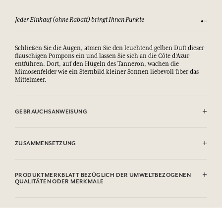
Jeder Einkauf (ohne Rabatt) bringt Ihnen Punkte
Sehen Si
Schließen Sie die Augen, atmen Sie den leuchtend gelben Duft dieser
flauschigen Pompons ein und lassen Sie sich an die Côte d’Azur
entführen. Dort, auf den Hügeln des Tanneron, wachen die
Mimosenfelder wie ein Sternbild kleiner Sonnen liebevoll über das
Mittelmeer.
GEBRAUCHSANWEISUNG
Den Stöpsel entfernen und die Rattanstäbchen in den Flakon
eintauchen. Die Stäbchen werden das Parfum absorbieren und es
ZUSAMMENSETZUNG
dezent bis zu 8 Wochen, je nach Raumvolumen, verbreiten. Die
Stäbchen nicht verbrennen.
Contient /
Contains
: Piperonal, Coumarin, Linalool, Hexyl Cinnamal,
Flüssigkeiten und Dämpfe leicht entzündbar.
Amyl Cinnamal
PRODUKTMERKBLATT BEZÜGLICH DER UMWELTBEZOGENEN
Verursacht schwere Augenreizung.
Diese Liste kann Änderungen unterzogen werden, bitte sehen Sie die
QUALITÄTEN ODER MERKMALE
Kann eine allergische Reaktion hervorrufen.
Verpackung des gekauften Produkts ein.
Informationstabelle
Außerhalb der Reichweite von Kindern aufbewahren. BEI KONTAKT
Bitte konsultieren Sie die Umweltqualitäten oder -merkmale, indem
MIT DEN AUGEN: Einige Minuten lang behutsam mit Wasser spülen.
Sie hier klicken
.
BEI KONTAKT MIT DER HAUT: Mit viel Wasser und Seife waschen. Ist