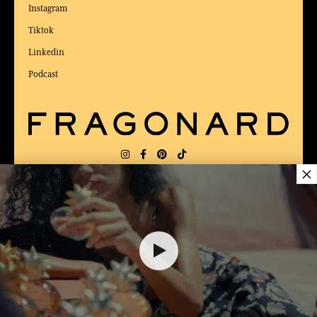
Instagram
Tiktok
Linkedin
Podcast
×
LIEFERUNG:
US
SPRACHE:
DE
$ 77.00
ZUM BESTEN ONLINE-COMMERCE-SITE
2025 vom Magazin Capital gewählt