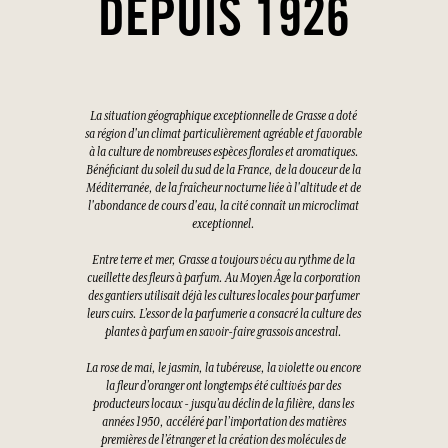
DEPUIS 1926
La situation géographique exceptionnelle de Grasse a doté
sa région d'un climat particulièrement agréable et favorable
à la culture de nombreuses espèces florales et aromatiques.
Bénéficiant du soleil du sud de la France, de la douceur de la
Méditerranée, de la fraîcheur nocturne liée à l'altitude et de
l'abondance de cours d'eau, la cité connaît un microclimat
exceptionnel.
Entre terre et mer, Grasse a toujours vécu au rythme de la
cueillette des fleurs à parfum. Au Moyen Âge la corporation
des gantiers utilisait déjà les cultures locales pour parfumer
leurs cuirs. L’essor de la parfumerie a consacré la culture des
plantes à parfum en savoir-faire grassois ancestral.
La rose de mai, le jasmin, la tubéreuse, la violette ou encore
la fleur d’oranger ont longtemps été cultivés par des
producteurs locaux - jusqu’au déclin de la filière, dans les
années 1950, accéléré par l’importation des matières
premières de l’étranger et la création des molécules de