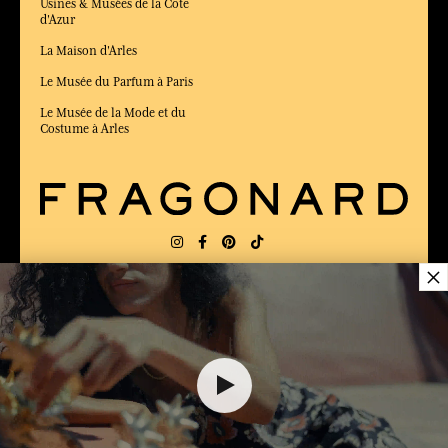
Usines & Musées de la Côte
d'Azur
La Maison d'Arles
Le Musée du Parfum à Paris
Le Musée de la Mode et du
Costume à Arles
×
LIVRAISON:
US
LANGUE:
FR
$ 11.00
ÉLU MEILLEUR SITE DE COMMERCE