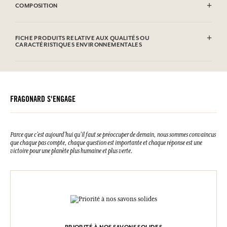
COMPOSITION
Sodium Tallowate, Sodium Cocoate, Aqua (Water), Parfum
(Fragrance), Glycerin, Sodium Chloride, Sodium Hydroxide,
FICHE PRODUITS RELATIVE AUX QUALITÉS OU
Etidronic Acid, Hexyl Cinnamal, Citronellol, Alpha-isomethyl
CARACTÉRISTIQUES ENVIRONNEMENTALES
Ionone, CI 77891 (Titanium dioxide). Cette liste peut faire l'objet de
modifications, veuillez consulter l'emballage du produit acheté.
Tableau d'information
Veuillez consulter les qualités ou caractéristiques environnementales
cliquant ici
en
.
FRAGONARD S'ENGAGE
Parce que c’est aujourd’hui qu’il faut se préoccuper de demain, nous sommes convaincus
que chaque pas compte, chaque question est importante et chaque réponse est une
victoire pour une planète plus humaine et plus verte.