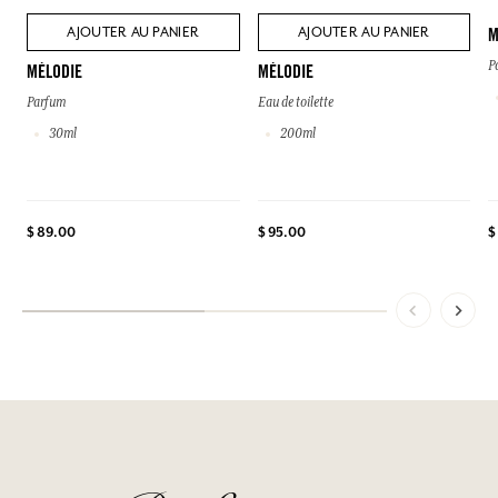
AJOUTER AU PANIER
AJOUTER AU PANIER
M
P
MÉLODIE
MÉLODIE
Parfum
Eau de toilette
30ml
200ml
$
$ 89.00
$ 95.00