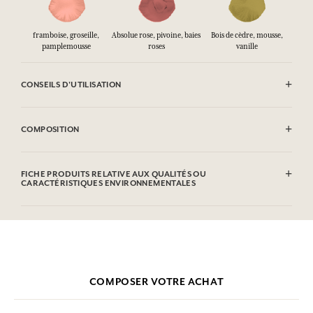
framboise, groseille,
Absolue rose, pivoine, baies
Bois de cèdre, mousse,
pamplemousse
roses
vanille
CONSEILS D'UTILISATION
INFLAMMABLE : Ne pas vaporiser vers une flamme.
COMPOSITION
Alcohol denat. (SD Alcohol 39-C), Parfum (Fragrance), Aqua (Water),
Hydroxycitronellal, Citronellol, Limonene, Linalool, Geraniol, Citral
FICHE PRODUITS RELATIVE AUX QUALITÉS OU
CARACTÉRISTIQUES ENVIRONNEMENTALES
Cette liste peut faire l'objet de modifications, veuillez consulter
l'emballage du produit acheté.
Tableau d'information
Veuillez consulter les qualités ou caractéristiques environnementales
cliquant ici
en
.
COMPOSER VOTRE ACHAT