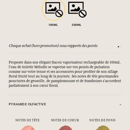
100ML
200ML
Chaque achat (hors promotion) vous rapporte des points
Consult
Proposée dans son élégant flacon vaporisateur rechargeable de 100ml,
l'eau de toilette Mélodie se vaporise sur vos points de pulsation
comme sur votre tenue et ses accessoires pour profiter de son sillage
floral fruité tout au long de la journée. Ses notes de tête gourmandes
ponctuées de groseille, de pamplemousse et de framboises s'accordent
parfaitement à son cœur floral.
PYRAMIDE OLFACTIVE
NOTES DE TÊTE
NOTES DE COEUR
NOTES DE FOND