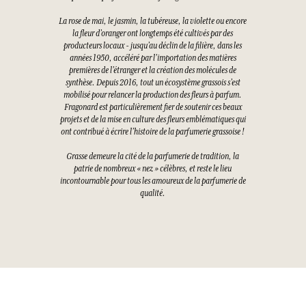
La rose de mai, le jasmin, la tubéreuse, la violette ou encore
la fleur d’oranger ont longtemps été cultivés par des
producteurs locaux - jusqu’au déclin de la filière, dans les
années 1950, accéléré par l’importation des matières
premières de l’étranger et la création des molécules de
synthèse. Depuis 2016, tout un écosystème grassois s’est
mobilisé pour relancer la production des fleurs à parfum.
Fragonard est particulièrement fier de soutenir ces beaux
projets et de la mise en culture des fleurs emblématiques qui
ont contribué à écrire l’histoire de la parfumerie grassoise !
Grasse demeure la cité de la parfumerie de tradition, la
patrie de nombreux « nez » célèbres, et reste le lieu
incontournable pour tous les amoureux de la parfumerie de
qualité.