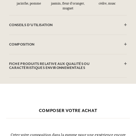
jacinthe, pomme
jasmin, fleur d'oranger,
cèdre, musc
muguet
CONSEILS D'UTILISATION
INFLAMMABLE : Ne pas vaporiser vers une flamme.
COMPOSITION
Alcohol denat. (SD Alcohol 39-C), Aqua (Water), Parfum (Fragrance),
Hydroxycitronellal, Hexyl Cinnamal, Linalool, Geraniol, Citronellol,
FICHE PRODUITS RELATIVE AUX QUALITÉS OU
Alpha-isomethyl Ionone.
CARACTÉRISTIQUES ENVIRONNEMENTALES
Cette liste peut faire l'objet de modifications, veuillez consulter
l'emballage du produit acheté.
COMPOSER VOTRE ACHAT
Créez votre composition dans la gamme pour une expérience encore