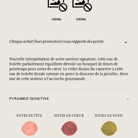
100ML
200ML
Chaque achat (hors promotion) vous rapporte des points
Consult
Nouvelle interprétation de notre senteur signature, cette eau de
toilette parfaitement équilibrée dévoile un bouquet de fleurs de
printemps pour notes de cœur. Le cèdre donne du caractère à cette
eau de toilette florale intense où perce la douceur de la jacinthe, fleur
star de cette senteur à l'accroche gourmande.
PYRAMIDE OLFACTIVE
NOTES DE TÊTE
NOTES DE COEUR
NOTES DE FOND