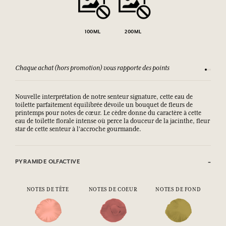
100ML
200ML
Chaque achat (hors promotion) vous rapporte des points
Consult
Nouvelle interprétation de notre senteur signature, cette eau de
toilette parfaitement équilibrée dévoile un bouquet de fleurs de
printemps pour notes de cœur. Le cèdre donne du caractère à cette
eau de toilette florale intense où perce la douceur de la jacinthe, fleur
star de cette senteur à l'accroche gourmande.
PYRAMIDE OLFACTIVE
NOTES DE TÊTE
NOTES DE COEUR
NOTES DE FOND