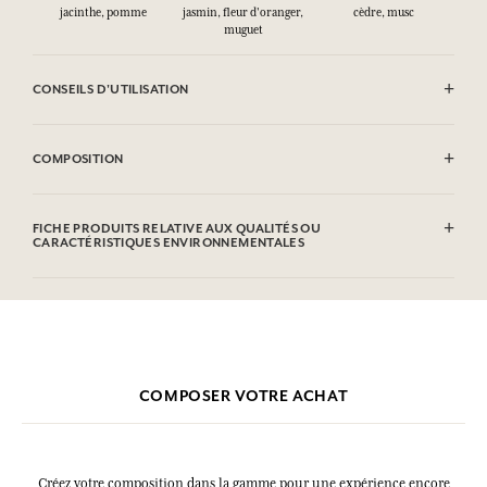
jacinthe, pomme
jasmin, fleur d'oranger,
cèdre, musc
muguet
CONSEILS D'UTILISATION
INFLAMMABLE : Ne pas vaporiser vers une flamme.
COMPOSITION
Alcohol denat. (SD Alcohol 39-C), Aqua (Water), Parfum (Fragrance),
Hydroxycitronellal, Hexyl Cinnamal, Linalool, Geraniol, Citronellol,
FICHE PRODUITS RELATIVE AUX QUALITÉS OU
Alpha-isomethyl Ionone.
CARACTÉRISTIQUES ENVIRONNEMENTALES
Cette liste peut faire l'objet de modifications, veuillez consulter
l'emballage du produit acheté.
COMPOSER VOTRE ACHAT
Créez votre composition dans la gamme pour une expérience encore