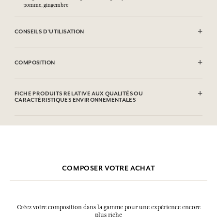
pomme, gingembre
CONSEILS D'UTILISATION
INFLAMMABLE : Ne pas vaporiser vers une flamme.
COMPOSITION
Alcohol denat. (SD Alcohol 39C), Parfum (Fragrance), Aqua (Water),
Limonene, Linalool, Citronellol, Citral, Geraniol, Farnesol, Benzyl
FICHE PRODUITS RELATIVE AUX QUALITÉS OU
Benzoate, Cinnamal, Benzyl Alcohol. Cette liste peut faire l'objet de
CARACTÉRISTIQUES ENVIRONNEMENTALES
modifications, veuillez consulter l'emballage du produit acheté.
Tableau d'information
Veuillez consulter les qualités ou caractéristiques environnementales
cliquant ici
en
.
COMPOSER VOTRE ACHAT
Créez votre composition dans la gamme pour une expérience encore
plus riche