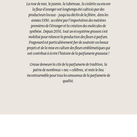
La rose de mai, le jasmin, la tubéreuse, la violette ou encore
la fleur d’oranger ont longtemps été cultivés par des
producteurs locaux - jusqu’au déclin de la filière, dans les
années 1950, accéléré par l’importation des matières
premières de l’étranger et la création des molécules de
synthèse. Depuis 2016, tout un écosystème grassois s’est
mobilisé pour relancer la production des fleurs à parfum.
Fragonard est particulièrement fier de soutenir ces beaux
projets et de la mise en culture des fleurs emblématiques qui
ont contribué à écrire l’histoire de la parfumerie grassoise !
Grasse demeure la cité de la parfumerie de tradition, la
patrie de nombreux « nez » célèbres, et reste le lieu
incontournable pour tous les amoureux de la parfumerie de
qualité.