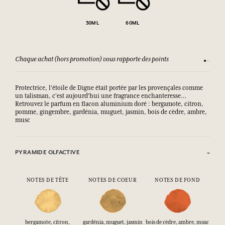
30ML
60ML
Chaque achat (hors promotion) vous rapporte des points
Consult
Protectrice, l'étoile de Digne était portée par les provençales comme
un talisman, c'est aujourd'hui une fragrance enchanteresse…
Retrouvez le parfum en flacon aluminium doré : bergamote, citron,
pomme, gingembre, gardénia, muguet, jasmin, bois de cèdre, ambre,
musc
PYRAMIDE OLFACTIVE
NOTES DE TÊTE
NOTES DE COEUR
NOTES DE FOND
bergamote, citron,
gardénia, muguet, jasmin
bois de cèdre, ambre, musc