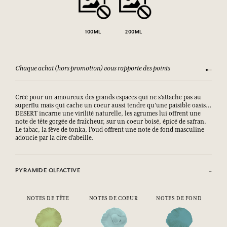
100ML
200ML
Chaque achat (hors promotion) vous rapporte des points
Consult
Créé pour un amoureux des grands espaces qui ne s’attache pas au
superflu mais qui cache un coeur aussi tendre qu’une paisible oasis…
DESERT incarne une virilité naturelle, les agrumes lui offrent une
note de tête gorgée de fraîcheur, sur un coeur boisé, épicé de safran.
Le tabac, la fève de tonka, l’oud offrent une note de fond masculine
adoucie par la cire d’abeille.
PYRAMIDE OLFACTIVE
NOTES DE TÊTE
NOTES DE COEUR
NOTES DE FOND