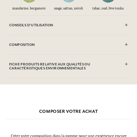
mandarine, bergamote
sauge, safran, néroli
tabac, oud, fève tonka
CONSEILS D'UTILISATION
INFLAMMABLE : Ne pas vaporiser vers une flamme.
COMPOSITION
Alcohol denat. (SD Alcohol 39-C), Aqua (Water), Parfum (Fragrance),
Limonene, Linalool, Hydroxycitronellal, Coumarin, Citronellol,
FICHE PRODUITS RELATIVE AUX QUALITÉS OU
Citral, Geraniol. Cette liste peut faire l'objet de modifications, veuillez
CARACTÉRISTIQUES ENVIRONNEMENTALES
consulter l'emballage du produit acheté.
COMPOSER VOTRE ACHAT
Créez votre composition dans la gamme pour une expérience encore