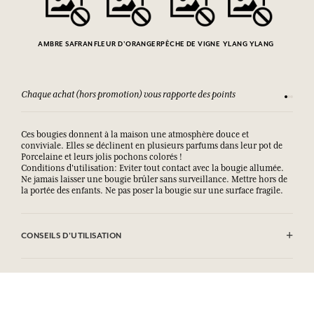
AMBRE SAFRAN
FLEUR D'ORANGER
PÊCHE DE VIGNE
YLANG YLANG
Chaque achat (hors promotion) vous rapporte des points
Consult
Ces bougies donnent à la maison une atmosphère douce et
conviviale. Elles se déclinent en plusieurs parfums dans leur pot de
Porcelaine et leurs jolis pochons colorés !
Conditions d'utilisation: Eviter tout contact avec la bougie allumée.
Ne jamais laisser une bougie brûler sans surveillance. Mettre hors de
la portée des enfants. Ne pas poser la bougie sur une surface fragile.
CONSEILS D'UTILISATION
.