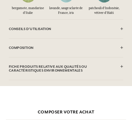
bergamote, mandarine
lavande, sauge sclarée de
patchouli d'Indonésie,
d'Italie
France, iris
vétiver d'Haïti
CONSEILS D'UTILISATION
INFLAMMABLE : Ne pas vaporiser vers une flamme.
COMPOSITION
Alcohol denat. (SD Alcohol 39-C), Aqua (Water), Parfum (Fragrance),
Limonene, Linalool, Citronellol, Alpha-Isomethyl lonone, Citral,
FICHE PRODUITS RELATIVE AUX QUALITÉS OU
Coumarin, Geraniol.
CARACTÉRISTIQUES ENVIRONNEMENTALES
Cette liste peut faire l'objet de modifications, veuillez consulter
Tableau d'information
l'emballage du produit acheté.
Veuillez consulter les qualités ou caractéristiques environnementales
cliquant ici
en
.
COMPOSER VOTRE ACHAT