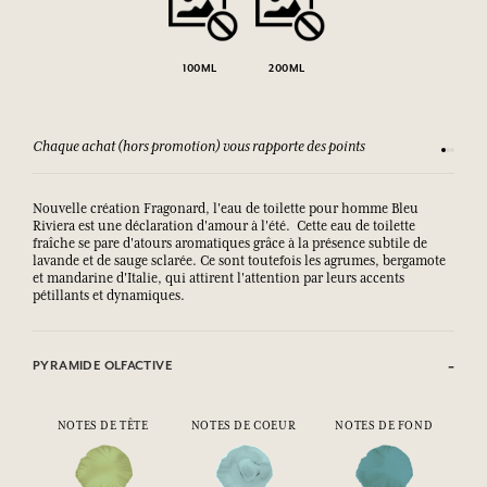
100ML
200ML
Chaque achat (hors promotion) vous rapporte des points
Consult
Nouvelle création Fragonard, l'eau de toilette pour homme Bleu
Riviera est une déclaration d'amour à l'été. Cette eau de toilette
fraîche se pare d'atours aromatiques grâce à la présence subtile de
lavande et de sauge sclarée. Ce sont toutefois les agrumes, bergamote
et mandarine d'Italie, qui attirent l'attention par leurs accents
pétillants et dynamiques.
PYRAMIDE OLFACTIVE
NOTES DE TÊTE
NOTES DE COEUR
NOTES DE FOND