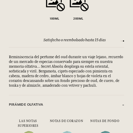
100ML
200ML
Satisfecho o reembolsado hasta 15 días
Cada com
Reminiscencia del perfume del oud durante un viaje lejano, recuerdo
de un mercado de especias conservado para siempre en nuestra
memoria olfativa… Secret Absolu despliega su estela oriental,
sofisticada y viril. Bergamota, ciprés especiado con pimienta en
cabeza, madera de cedro, ámbar blanco y hojas de violeta en el
corazón descansando sobre un fondo precioso de oud, de cuero, de
tonka y de almizcle, amaderado con vetiver y pachuli.
PIRÁMIDE OLFATIVA
LAS NOTAS
NOTAS DE CORAZON
NOTAS DE FONDO
SUPERIORES