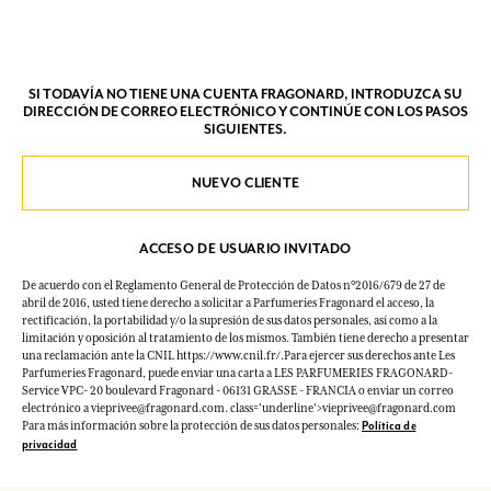
SI TODAVÍA NO TIENE UNA CUENTA FRAGONARD, INTRODUZCA SU
DIRECCIÓN DE CORREO ELECTRÓNICO Y CONTINÚE CON LOS PASOS
SIGUIENTES.
NUEVO CLIENTE
ACCESO DE USUARIO INVITADO
De acuerdo con el Reglamento General de Protección de Datos n°2016/679 de 27 de
abril de 2016, usted tiene derecho a solicitar a Parfumeries Fragonard el acceso, la
rectificación, la portabilidad y/o la supresión de sus datos personales, así como a la
limitación y oposición al tratamiento de los mismos. También tiene derecho a presentar
una reclamación ante la CNIL https://www.cnil.fr/.Para ejercer sus derechos ante Les
Parfumeries Fragonard, puede enviar una carta a LES PARFUMERIES FRAGONARD-
Service VPC- 20 boulevard Fragonard - 06131 GRASSE - FRANCIA o enviar un correo
electrónico a vieprivee@fragonard.com. class='underline'>vieprivee@fragonard.com
Para más información sobre la protección de sus datos personales:
Política de
privacidad