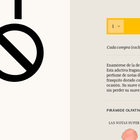
1
Cada compra (excluyendo descuentos) le da puntos
Enamórese de la de
Esta adictiva fragan
perfume de notas de
frasquito dorado c
ocasión. Su suave e
sin perder su suav
PIRÁMIDE OLFATI
LAS NOTAS SUPER