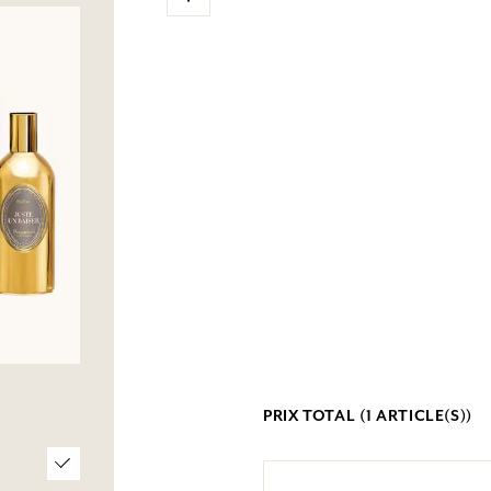
PRIX TOTAL (
1
ARTICLE(S))