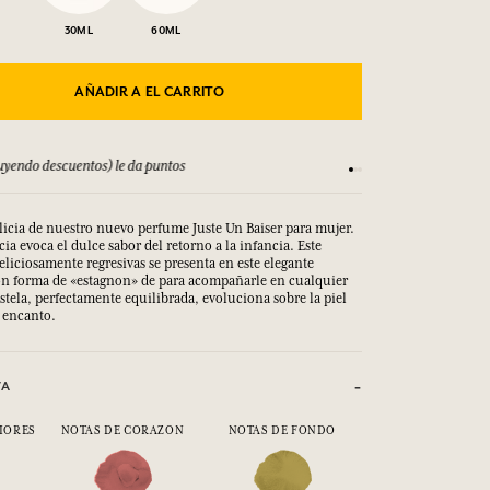
30ML
60ML
AÑADIR A EL CARRITO
Consulta nuestros T&C
S
licia de nuestro nuevo perfume Juste Un Baiser para mujer.
cia evoca el dulce sabor del retorno a la infancia. Este
liciosamente regresivas se presenta en este elegante
on forma de «estagnon» de para acompañarle en cualquier
stela, perfectamente equilibrada, evoluciona sobre la piel
e encanto.
VA
IORES
NOTAS DE CORAZON
NOTAS DE FONDO