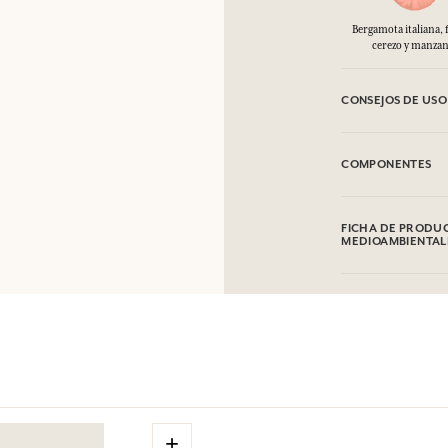
Bergamota italiana, 
cerezo y manzan
CONSEJOS DE USO
INFLAMABLE: No va
COMPONENTES
Alcohol denat. (SD
Hydroxycitronellal
FICHA DE PRODUC
Isomethyl lonone, F
MEDIOAMBIENTAL
Esta lista puede se
Tabla de información
producto comprad
Por favor, consulte
clic aquí
.
+