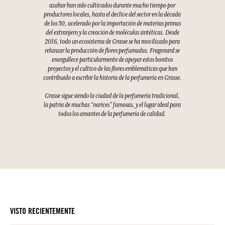
azahar han sido cultivados durante mucho tiempo por
productores locales, hasta el declive del sector en la década
de los 50, acelerado por la importación de materias primas
del extranjero y la creación de moléculas sintéticas. Desde
2016, todo un ecosistema de Grasse se ha movilizado para
relanzar la producción de flores perfumadas. Fragonard se
enorgullece particularmente de apoyar estos bonitos
proyectos y el cultivo de las flores emblemáticas que han
contribuido a escribir la historia de la perfumería en Grasse.
Grasse sigue siendo la ciudad de la perfumería tradicional,
la patria de muchas “narices” famosas, y el lugar ideal para
todos los amantes de la perfumería de calidad.
VISTO RECIENTEMENTE