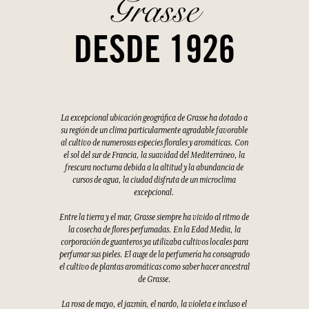
Grasse
DESDE 1926
La excepcional ubicación geográfica de Grasse ha dotado a
su región de un clima particularmente agradable favorable
al cultivo de numerosas especies florales y aromáticas. Con
el sol del sur de Francia, la suavidad del Mediterráneo, la
frescura nocturna debida a la altitud y la abundancia de
cursos de agua, la ciudad disfruta de un microclima
excepcional.
Entre la tierra y el mar, Grasse siempre ha vivido al ritmo de
la cosecha de flores perfumadas. En la Edad Media, la
corporación de guanteros ya utilizaba cultivos locales para
perfumar sus pieles. El auge de la perfumería ha consagrado
el cultivo de plantas aromáticas como saber hacer ancestral
de Grasse.
La rosa de mayo, el jazmín, el nardo, la violeta e incluso el