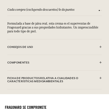
Cada compra (excluyendo descuentos) le da puntos
Consult
Formulada a base de jalea real, esta crema es el superventas de
Fragonard gracias a sus propiedades hidratantes. Un imprescindible
para todo tipo de piel.
CONSEJOS DE USO
.
COMPONENTES
Aqua (Water), Cetearyl Alcohol, Octyldodecanol, Glycerin, Cetearyl
Ethylhexanoate, Sodium Cetearyl Sulfate, Parfum (Fragrance), Royal
FICHA DE PRODUCTOS RELATIVA A CUALIDADES O
Jelly, Isopropyl Myristate, Benzyl Alcohol, Pentylene Glycol, Caprylyl
CARACTERÍSTICAS MEDIOAMBIENTALES
Glycol, Decylene Glycol, Linalyl Acetate, Citrus Aurantium Peel Oil,
Limonene, Linalool, Alpha-Isomethyl Ionone, Geraniol, Benzyl
Tabla de información
Benzoate, Benzyl Cinnamate, Citronellol, Terpineol, Pinene,
Por favor, consulte las cualidades o características medioambientales
Coumarin, Benzyl Alcohol
clic aquí
haciendo
.
Esta lista puede ser objeto de modificaciones. Consultar el embalaje
FRAGONARD SE COMPROMETE
del producto comprado.