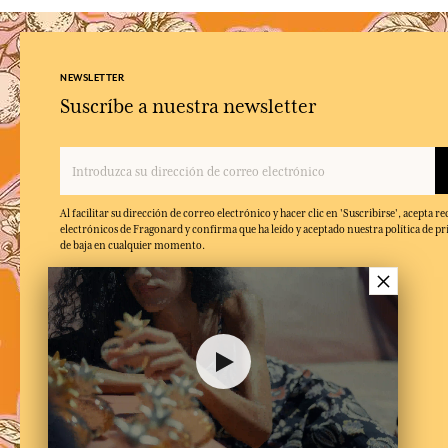
NEWSLETTER
Suscríbe a nuestra newsletter
Al facilitar su dirección de correo electrónico y hacer clic en 'Suscribirse', acepta re
electrónicos de Fragonard y confirma que ha leído y aceptado nuestra política de pr
de baja en cualquier momento.
×