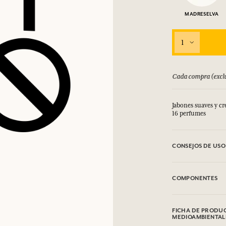
MADRESELVA
1
bolsado hasta 15 días
Cada compra (exclu
Jabones suaves y c
16 perfumes
CONSEJOS DE USO
EVITAR EL CONTA
COMPONENTES
Sodium Tallowate, 
Glycerin, Sodium C
FICHA DE PRODUC
Cinnamal, Limonene,
MEDIOAMBIENTAL
puede ser objeto d