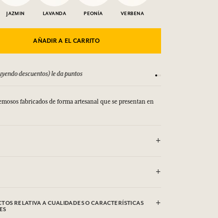
JAZMIN
LAVANDA
PEONÍA
VERBENA
AÑADIR A EL CARRITO
yendo descuentos) le da puntos
Consulta nuestros T
remosos fabricados de forma artesanal que se presentan en
CTO CON LOS OJOS.
Sodium Cocoate, Aqua (Water), Parfum (Fragrance),
hloride, Sodium Hydroxide, Etidronic Acid, Hexyl
TOS RELATIVA A CUALIDADES O CARACTERÍSTICAS
 Citral, Geraniol, CI 77891 (Titanium dioxide). Esta lista
ES
e modificaciones. Consultar el embalaje del producto