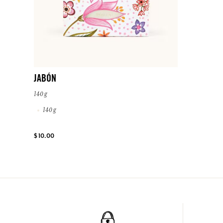
JABÓN
140 g
140 g
$ 10.00