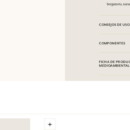
bergamota, nara
CONSEJOS DE USO
INFLAMABLE: No va
COMPONENTES
Alcohol denat. (SD
Limonene, Geraniol
FICHA DE PRODUC
lista puede ser obj
MEDIOAMBIENTAL
comprado.
Tabla de información
Por favor, consulte
clic aquí
.
+