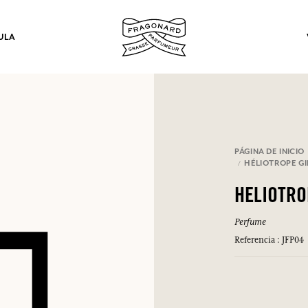
ULA
los.
PÁGINA DE INICIO
HÉLIOTROPE G
INICIAR SESIÓN
HELIOTR
Perfume
INICIAR SESIÓN
INICIAR SESIÓN
INICIAR SESIÓN
Referencia : JFP04