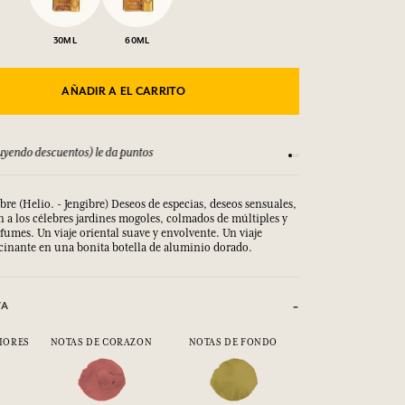
30ML
60ML
AÑADIR A EL CARRITO
yendo descuentos) le da puntos
Consulta nuestros T
e (Helio. - Jengibre) Deseos de especias, deseos sensuales,
 a los célebres jardines mogoles, colmados de múltiples y
fumes. Un viaje oriental suave y envolvente.
Un viaje 
scinante en una bonita botella de aluminio dorado.
VA
IORES
NOTAS DE CORAZON
NOTAS DE FONDO