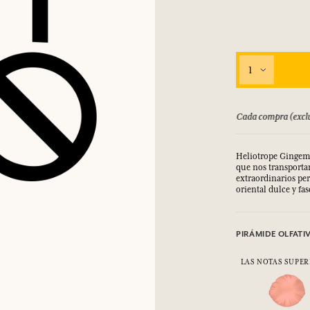
1
bolsado hasta 15 días
Cada compra (exclu
Heliotrope Gingembr
que nos transportan
extraordinarios per
oriental dulce y fa
PIRÁMIDE OLFATI
LAS NOTAS SUPER