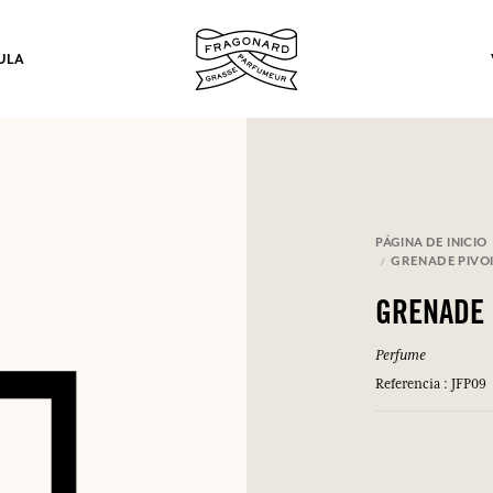
ULA
los.
PÁGINA DE INICIO
GRENADE PIVO
INICIAR SESIÓN
GRENADE 
Perfume
INICIAR SESIÓN
INICIAR SESIÓN
INICIAR SESIÓN
Referencia : JFP09