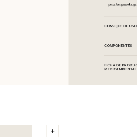
pera, bergamota, g
CONSEJOS DE USO
INFLAMABLE: No va
COMPONENTES
Alcohol denat (SD 
Citronellol, Limone
FICHA DE PRODUC
Consultar el embal
MEDIOAMBIENTAL
Tabla de información
Por favor, consulte
clic aquí
.
+