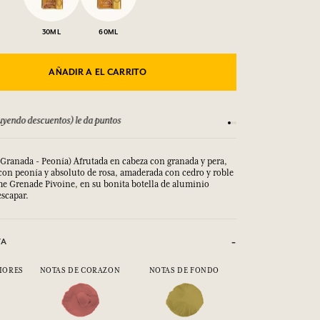
30ML
60ML
AÑADIR A EL CARRITO
yendo descuentos) le da puntos
Consulta nuestros T
(Granada - Peonía) Afrutada en cabeza con granada y pera,
 con peonía y absoluto de rosa, amaderada con cedro y roble
me Grenade Pivoine, en su bonita botella de aluminio 
escapar.
VA
IORES
NOTAS DE CORAZON
NOTAS DE FONDO