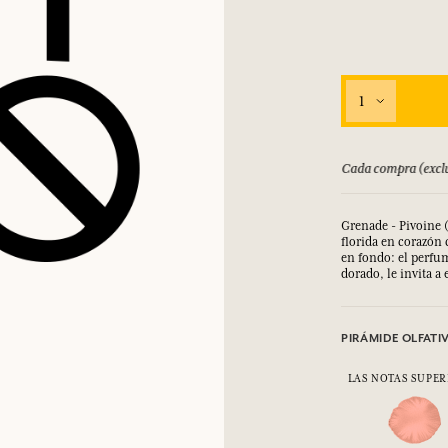
1
bolsado hasta 15 días
Cada compra (exclu
Grenade - Pivoine 
florida en corazón
en fondo:
el perfu
dorado, le invita a 
PIRÁMIDE OLFATI
LAS NOTAS SUPER